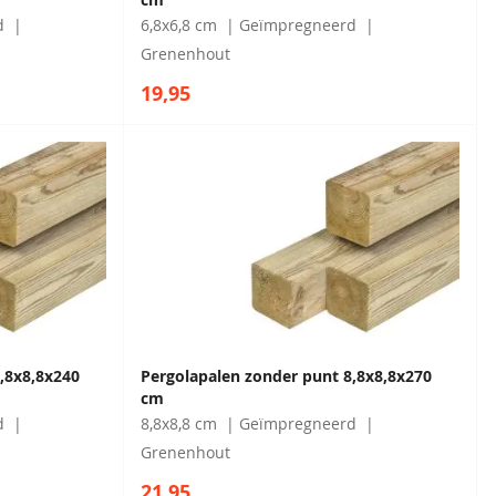
d
6,8x6,8 cm
Geïmpregneerd
Grenenhout
19,95
,8x8,8x240
Pergolapalen zonder punt 8,8x8,8x270
cm
d
8,8x8,8 cm
Geïmpregneerd
Grenenhout
21,95