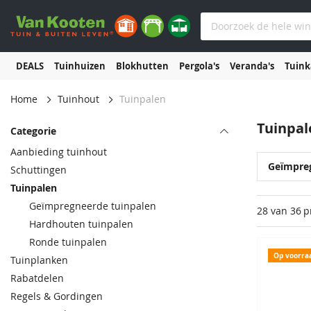
DEALS
Tuinhuizen
Blokhutten
Pergola's
Veranda's
Tuin
Home
Tuinhout
Tuinpalen
Tuinpal
Categorie
Aanbieding tuinhout
Geïmpre
Schuttingen
Tuinpalen
Geïmpregneerde tuinpalen
28 van 36
p
Hardhouten tuinpalen
Ronde tuinpalen
Op voorra
Tuinplanken
Rabatdelen
Regels & Gordingen