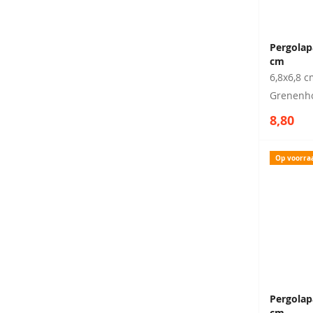
Pergolap
cm
6,8x6,8 c
Grenenh
8,80
Op voorra
Pergolap
cm