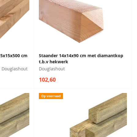
 15x15x500 cm
Staander 14x14x90 cm met diamantkop
t.b.v hekwerk
Douglashout
Douglashout
102,60
Op voorraad