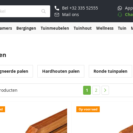
Bel
+32 335 52555
App
Mail ons
Cha
kamers
Bergingen
Tuinmeubelen
Tuinhout
Wellness
Tuin
en
gneerde palen
Hardhouten palen
Ronde tuinpalen
U lees momenteel pag
Pagina
Pagina
roducten
1
2
Pagina
ad
Op voorraad