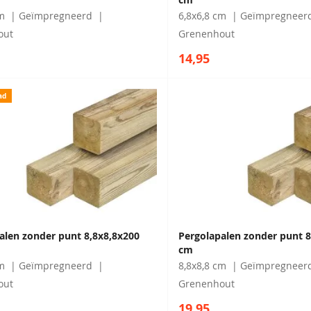
m
Geïmpregneerd
6,8x6,8 cm
Geïmpregneer
out
Grenenhout
14,95
ad
alen zonder punt 8,8x8,8x200
Pergolapalen zonder punt 8
cm
m
Geïmpregneerd
8,8x8,8 cm
Geïmpregneer
out
Grenenhout
19,95