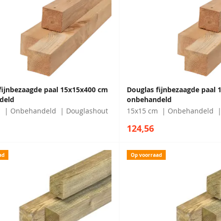
fijnbezaagde paal 15x15x400 cm
Douglas fijnbezaagde paal
deld
onbehandeld
m
Onbehandeld
Douglashout
15x15 cm
Onbehandeld
124,56
ad
Op voorraad