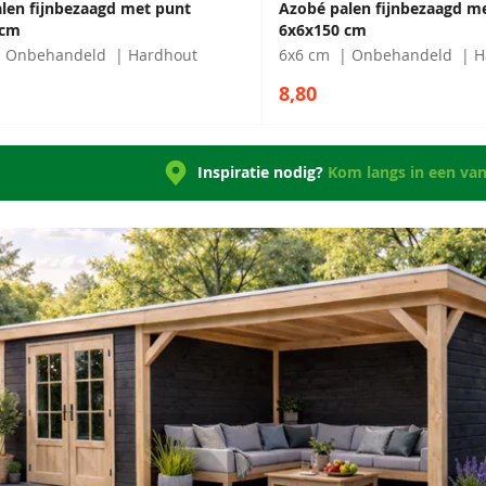
len fijnbezaagd met punt
Azobé palen fijnbezaagd m
 cm
6x6x150 cm
Onbehandeld
Hardhout
6x6 cm
Onbehandeld
H
8,80
Inspiratie nodig?
Kom langs in een va