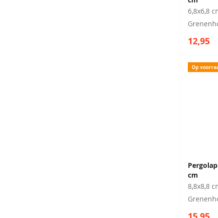
6,8x6,8 c
Grenenh
12,95
Op voorra
Pergolap
cm
8,8x8,8 c
Grenenh
15,95