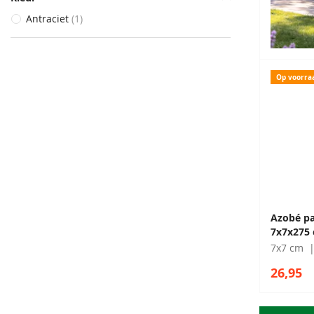
Antraciet
1
Op voorra
Azobé pa
7x7x275
7x7 cm
26,95