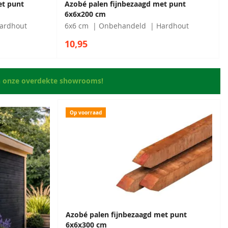
et punt
Azobé palen fijnbezaagd met punt
6x6x200 cm
ardhout
6x6 cm
Onbehandeld
Hardhout
10,95
n onze overdekte showrooms!
Op voorraad
Azobé palen fijnbezaagd met punt
6x6x300 cm