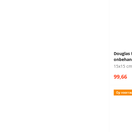
Douglas 
onbehan
15x15 c
99,66
Op voorra