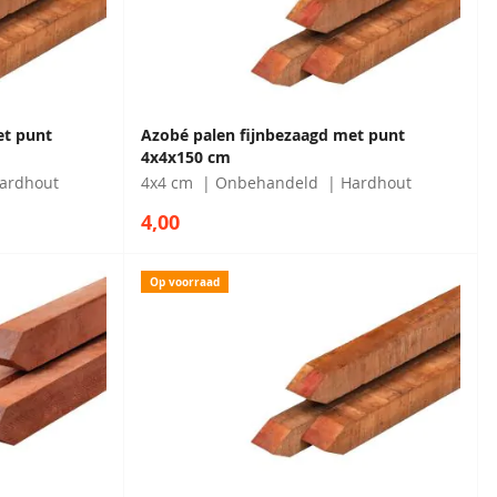
et punt
Azobé palen fijnbezaagd met punt
4x4x150 cm
ardhout
4x4 cm
Onbehandeld
Hardhout
4,00
Op voorraad