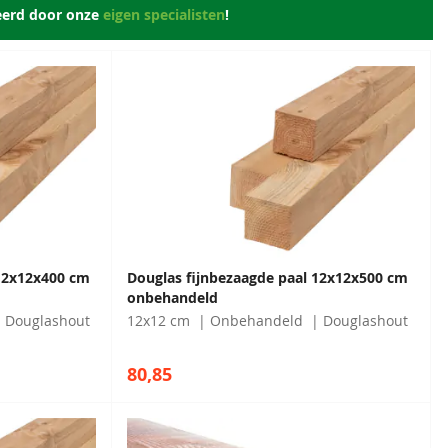
eerd door onze
eigen specialisten
!
 12x12x400 cm
Douglas fijnbezaagde paal 12x12x500 cm
onbehandeld
Douglashout
12x12 cm
Onbehandeld
Douglashout
80,85