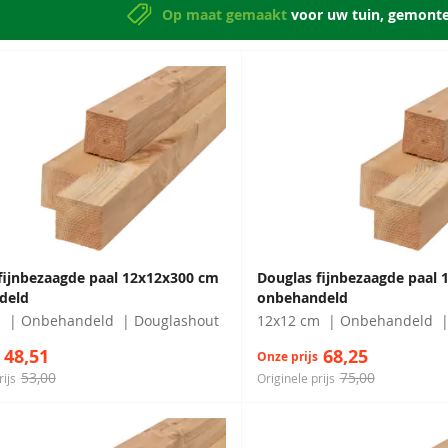
Op maat gemaakt
voor uw tuin, gemont
fijnbezaagde paal 12x12x300 cm
Douglas fijnbezaagde paal
deld
onbehandeld
m
Onbehandeld
Douglashout
12x12 cm
Onbehandeld
48,51
68,25
Onze prijs
53,00
75,00
rijs
Originele prijs