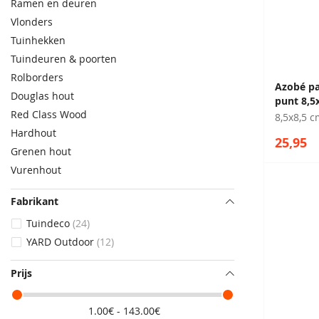
Ramen en deuren
Vlonders
Tuinhekken
Tuindeuren & poorten
Rolborders
Azobé pa
Douglas hout
punt 8,5
Red Class Wood
8,5x8,5 c
Hardhout
25,95
Grenen hout
Vurenhout
Fabrikant
Tuindeco
24
YARD Outdoor
12
Prijs
1.00€ - 143.00€