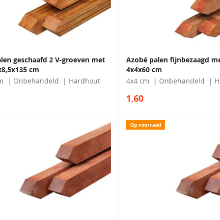
len geschaafd 2 V-groeven met
Azobé palen fijnbezaagd m
x8,5x135 cm
4x4x60 cm
m
Onbehandeld
Hardhout
4x4 cm
Onbehandeld
H
1,60
Op voorraad