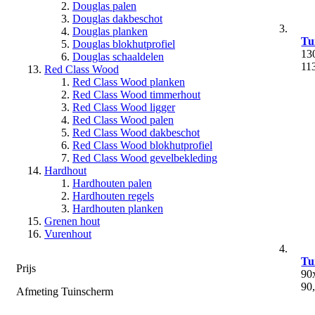
Douglas palen
Douglas dakbeschot
Douglas planken
Tu
Douglas blokhutprofiel
13
Douglas schaaldelen
11
Red Class Wood
Red Class Wood planken
Red Class Wood timmerhout
Red Class Wood ligger
Red Class Wood palen
Red Class Wood dakbeschot
Red Class Wood blokhutprofiel
Red Class Wood gevelbekleding
Hardhout
Hardhouten palen
Hardhouten regels
Hardhouten planken
Grenen hout
Vurenhout
Tu
Prijs
90
90
Afmeting Tuinscherm