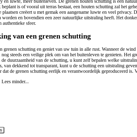
y en luwte, meer buitenleven. De grenen houten schutting is een natuurl
 beplant is of vooral uit terras bestaat, een houten schutting zal het geh
te plaatsen creëert u met gemak een aangename luwte en veel privacy. D
 worden en bovendien een zeer natuurlijke uitstraling heeft. Het donker
n authentieke sfeer.
ing van een grenen schutting
een grenen schutting en geniet van uw tuin in alle rust. Wanneer de win
uin nog steeds een veilige plek om van het buitenleven te genieten. Het 
n de duurzaamheid van de schutting, u kunt zelf bepalen welke uitstralin
ts, van dekkend tot transparant, kunt u de schutting een uitstraling g
r dat de grenen schutting eerlijk en verantwoordelijk geproduceerd is. 
.
Lees minder...
en