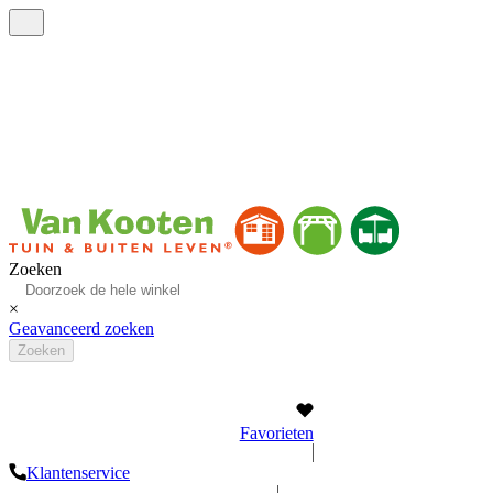
Zoeken
×
Geavanceerd zoeken
Zoeken
Bel
+32 335 52555
App ons
+31 6 22 82 87 38
Mail ons
Chat met ons
Favorieten
Klantenservice