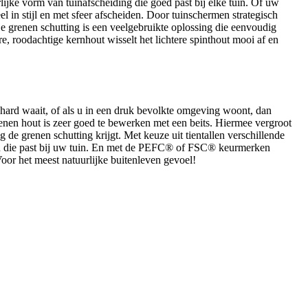
ijke vorm van tuinafscheiding die goed past bij elke tuin. Of uw
eel in stijl en met sfeer afscheiden. Door tuinschermen strategisch
e grenen schutting is een veelgebruikte oplossing die eenvoudig
e, roodachtige kernhout wisselt het lichtere spinthout mooi af en
d hard waait, of als u in een druk bevolkte omgeving woont, dan
grenen hout is zeer goed te bewerken met een beits. Hiermee vergroot
g de grenen schutting krijgt. Met keuze uit tientallen verschillende
even die past bij uw tuin. En met de PEFC® of FSC® keurmerken
Voor het meest natuurlijke buitenleven gevoel!