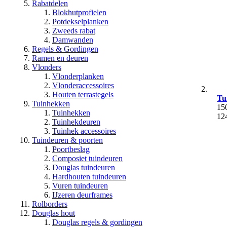
Rabatdelen
Blokhutprofielen
Potdekselplanken
Zweeds rabat
Damwanden
Regels & Gordingen
Ramen en deuren
Vlonders
Vlonderplanken
Vlonderaccessoires
Houten terrastegels
Tu
Tuinhekken
15
Tuinhekken
12
Tuinhekdeuren
Tuinhek accessoires
Tuindeuren & poorten
Poortbeslag
Composiet tuindeuren
Douglas tuindeuren
Hardhouten tuindeuren
Vuren tuindeuren
IJzeren deurframes
Rolborders
Douglas hout
Douglas regels & gordingen