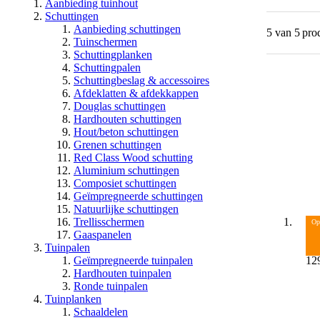
Aanbieding tuinhout
Schuttingen
Aanbieding schuttingen
5 van 5
pro
Tuinschermen
Schuttingplanken
Schuttingpalen
Schuttingbeslag & accessoires
Afdeklatten & afdekkappen
Douglas schuttingen
Hardhouten schuttingen
Hout/beton schuttingen
Grenen schuttingen
Red Class Wood schutting
Aluminium schuttingen
Composiet schuttingen
Geïmpregneerde schuttingen
Natuurlijke schuttingen
Trellisschermen
Op
Gaaspanelen
Tu
Tuinpalen
18
Geïmpregneerde tuinpalen
12
Hardhouten tuinpalen
Ronde tuinpalen
Tuinplanken
Schaaldelen