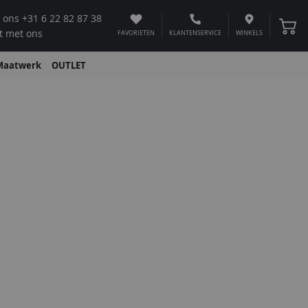
 ons
+31 6 22 82 87 38
Winke
t met ons
FAVORIETEN
KLANTENSERVICE
WINKELS
Maatwerk
OUTLET