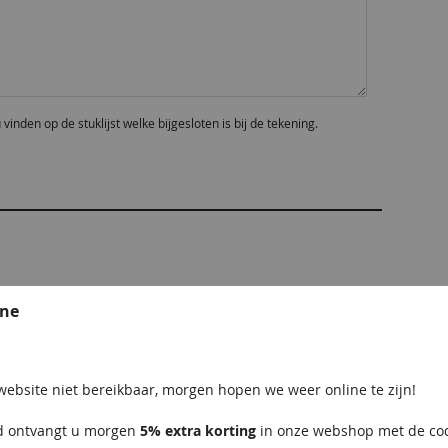
en op de stuklijst welke bijgesloten is bij de tekening.
en van minimaal 2 foto's van uw product of probleem
ine
ebsite niet bereikbaar, morgen hopen we weer online te zijn!
u naar deze plaats slepen.
ld ontvangt u morgen
5% extra korting
in onze webshop met de c