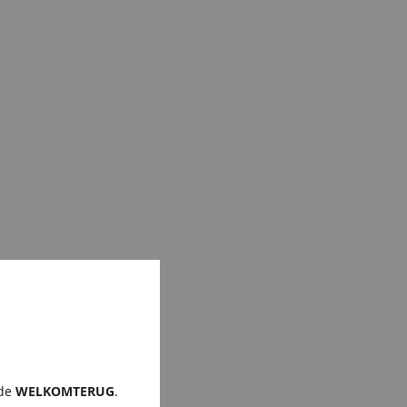
ode
WELKOMTERUG
.