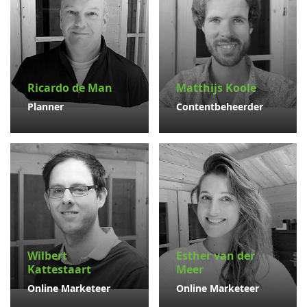
Ricardo de Man
Matthijs Koole
Planner
Contentbeheerder
Wilbert
Esther van der
Kattestaart
Meer
Online Marketeer
Online Marketeer