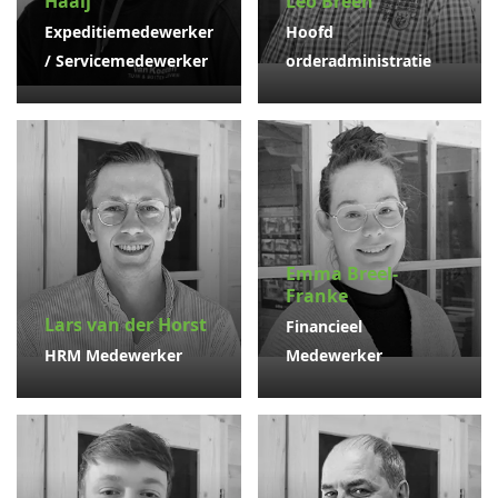
Haaij
Leo Breen
Expeditiemedewerker
Hoofd
/ Servicemedewerker
orderadministratie
Emma Breel-
Franke
Lars van der Horst
Financieel
HRM Medewerker
Medewerker