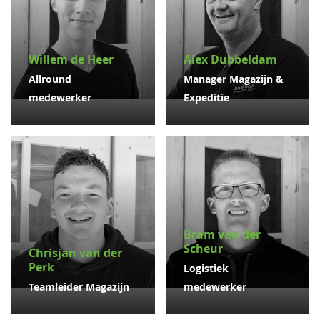
Willem de Heer
Alex Dubbeldam
Allround
Manager Magazijn &
medewerker
Expeditie
Bram van der
Scheur
Chrisjan van der
Perk
Logistiek
Teamleider Magazijn
medewerker