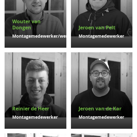
Wouter van
Dongen
Jeroen van Pelt
Montagemedewerker/werkvoorbereider
Montagemedewerker
Reinier de Heer
Jeroen van de Kar
Montagemedewerker
Montagemedewerker