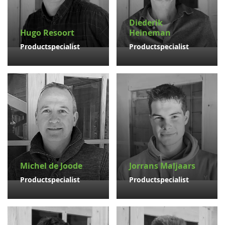
Diederik
Hugo Resoort
Heineman
Productspecialist
Productspecialist
Michel de Joode
Jorrans Maljaars
Productspecialist
Productspecialist