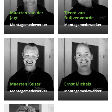
Maarten van der
Tjeerd van
Jagt
Duijvenvoorde
Montagemedewerker
Montagemedewerker
Maarten Keizer
Ernst Michels
Montagemedewerker
Montagemedewerker