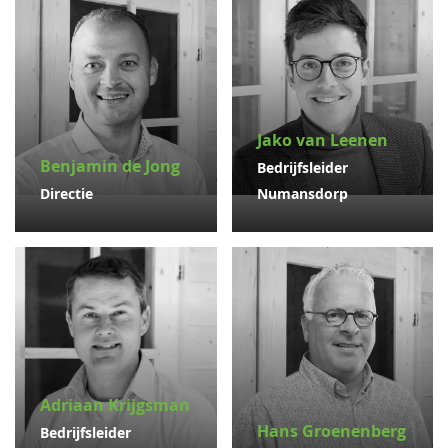
Jako van Leenen
Benjamin de Jong
Bedrijfsleider
Directie
Numansdorp
Adriaan Krijgsman
Hans Groenenberg
Bedrijfsleider