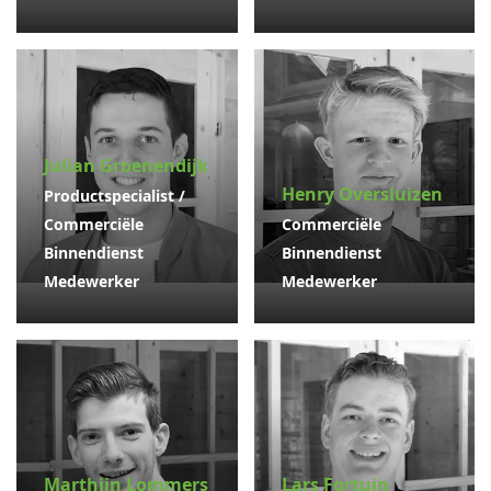
Julian Groenendijk
Henry Oversluizen
Productspecialist /
Commerciële
Commerciële
Binnendienst
Binnendienst
Medewerker
Medewerker
Marthijn Lommers
Lars Fortuin