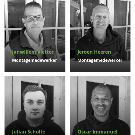
Janwillem Vletter
Jeroen Heeren
Montagemedewerker
Montagemedewerker
Julian Scholte
Oscar Immanuel