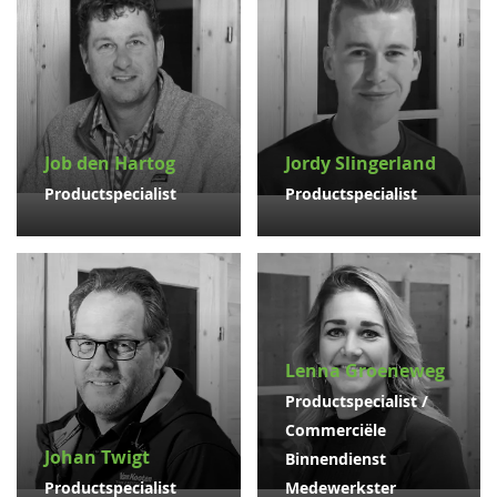
Job den Hartog
Jordy Slingerland
Productspecialist
Productspecialist
Lenna Groeneweg
Productspecialist /
Commerciële
Johan Twigt
Binnendienst
Productspecialist
Medewerkster