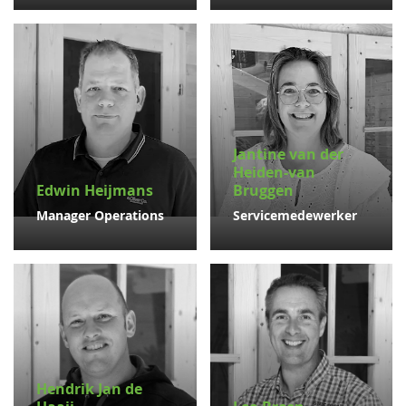
Jantine van der
Heiden-van
Edwin Heijmans
Bruggen
Manager Operations
Servicemedewerker
Hendrik Jan de