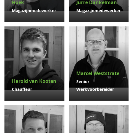
Hoek
Jurre Dankelman
Magazijnmedewerker
Magazijnmedewerker
Marcel Weststrate
Harold van Kooten
Senior
Chauffeur
Werkvoorbereider