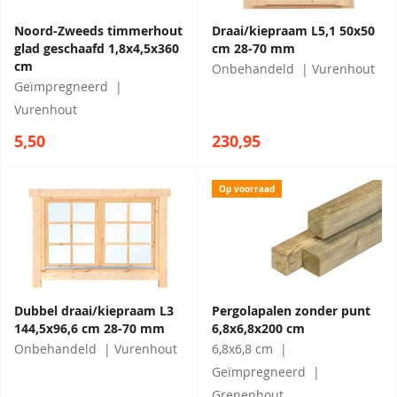
Noord-Zweeds timmerhout
Draai/kiepraam L5,1 50x50
glad geschaafd 1,8x4,5x360
cm 28-70 mm
cm
Onbehandeld
Vurenhout
Geïmpregneerd
Vurenhout
5,50
230,95
Op voorraad
Dubbel draai/kiepraam L3
Pergolapalen zonder punt
144,5x96,6 cm 28-70 mm
6,8x6,8x200 cm
Onbehandeld
Vurenhout
6,8x6,8 cm
Geïmpregneerd
Grenenhout