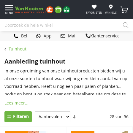
Winke
FAVORIETEN
WINKELS
MENU
Bel
App
Mail
Klantenservice
Tuinhout
Aanbieding tuinhout
In onze opruiming van onze tuinhoutproducten bieden wij u
al onze soorten tuinhout waar wij nog een klein aantal van op
voorraad hebben. Heeft u nog een paar palen of planken
nodig en bent u op zoek naar een betaalbare site om deze te
bestellen? De opruiming van Van Kooten heeft tuinhout voor
Lees meer...
een zeer scherpe prijs. Heeft u vragen over een van onze
Filteren
28 van 56
houtproducten of heeft u specifieke wensen? Vraag dan
gerust een offerte aan of neem vrijblijvend contact met ons
op.