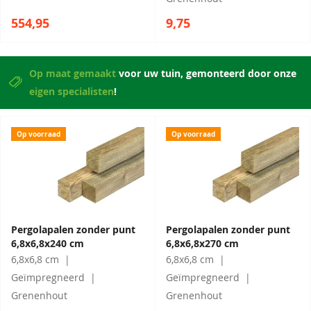
554,95
9,75
Op maat gemaakt
voor uw tuin, gemonteerd door onze
eigen specialisten
!
Op voorraad
Op voorraad
Pergolapalen zonder punt
Pergolapalen zonder punt
6,8x6,8x240 cm
6,8x6,8x270 cm
6,8x6,8 cm
6,8x6,8 cm
Geïmpregneerd
Geïmpregneerd
Grenenhout
Grenenhout