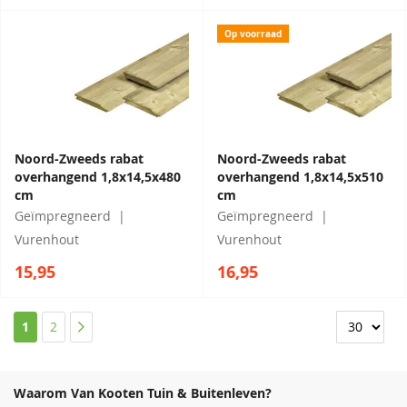
Op voorraad
Noord-Zweeds rabat
Noord-Zweeds rabat
overhangend 1,8x14,5x480
overhangend 1,8x14,5x510
cm
cm
Geïmpregneerd
Geïmpregneerd
Vurenhout
Vurenhout
15,95
16,95
Pagina
U lees momenteel pagina
Pagina
Pagina
1
2
Waarom Van Kooten Tuin & Buitenleven?