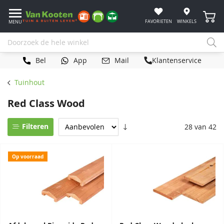
Winke
FAVORIETEN
WINKELS
MENU
Bel
App
Mail
Klantenservice
Tuinhout
Red Class Wood
Filteren
28 van 42
Op voorraad