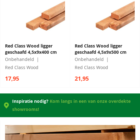
Red Class Wood ligger
Red Class Wood ligger
geschaafd 4,5x9x400 cm
geschaafd 4,5x9x500 cm
Onbehandeld
Onbehandeld
Red Class Wood
Red Class Wood
17,95
21,95
Inspiratie nodig?
Kom langs in een van onze overdekte
showrooms!