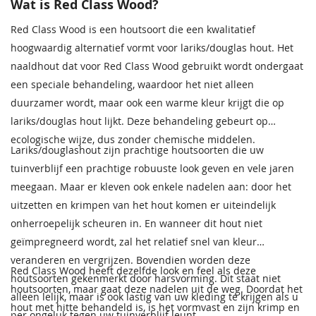
Wat is Red Class Wood?
Red Class Wood is een houtsoort die een kwalitatief
hoogwaardig alternatief vormt voor lariks/douglas hout. Het
naaldhout dat voor Red Class Wood gebruikt wordt ondergaat
een speciale behandeling, waardoor het niet alleen
duurzamer wordt, maar ook een warme kleur krijgt die op
lariks/douglas hout lijkt. Deze behandeling gebeurt op
ecologische wijze, dus zonder chemische middelen.
Lariks/douglashout zijn prachtige houtsoorten die uw
tuinverblijf een prachtige robuuste look geven en vele jaren
meegaan. Maar er kleven ook enkele nadelen aan: door het
uitzetten en krimpen van het hout komen er uiteindelijk
onherroepelijk scheuren in. En wanneer dit hout niet
geïmpregneerd wordt, zal het relatief snel van kleur
veranderen en vergrijzen. Bovendien worden deze
Red Class Wood heeft dezelfde look en feel als deze
houtsoorten gekenmerkt door harsvorming. Dit staat niet
houtsoorten, maar gaat deze nadelen uit de weg. Doordat het
alleen lelijk, maar is ook lastig van uw kleding te krijgen als u
hout met hitte behandeld is, is het vormvast en zijn krimp en
per ongeluk tegen uw tuinverblijf leunt.