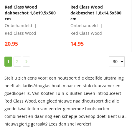
Red Class Wood
Red Class Wood
dakbeschot 1,8x19,5x500
dakbeschot 1,8x14,5x500
cm
cm
Onbehandeld
Onbehandeld
Red Class Wood
Red Class Wood
20,95
14,95
Pagina
U lees momenteel pagina
Pagina
Pagina
1
2
Stelt u zich eens voor: een houtsoort die dezelfde uitstraling
heeft als lariks/douglas hout, maar een stuk duurzamer en
goedkoper is. Van Kooten Tuin & Buiten Leven introduceert
Red Class Wood, een gloednieuwe naaldhoutsoort die alle
goede kwaliteiten van eerder genoemde houtsoorten
combineert en daar nog een schepje bovenop doet! Bent u al
nieuwsgierig geraakt? Lees dan snel verder!