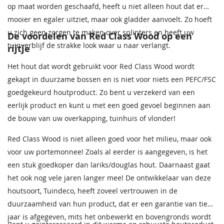
op maat worden geschaafd, heeft u niet alleen hout dat er
mooier en egaler uitziet, maar ook gladder aanvoelt. Zo hoeft
u zich geen zorgen te maken over splinters en heeft uw
De voordelen van Red Class Wood op een
tuinverblijf de strakke look waar u naar verlangt.
rijtje
Het hout dat wordt gebruikt voor Red Class Wood wordt
gekapt in duurzame bossen en is niet voor niets een PEFC/FSC
goedgekeurd houtproduct. Zo bent u verzekerd van een
eerlijk product en kunt u met een goed gevoel beginnen aan
de bouw van uw overkapping, tuinhuis of vlonder!
Red Class Wood is niet alleen goed voor het milieu, maar ook
voor uw portemonnee! Zoals al eerder is aangegeven, is het
een stuk goedkoper dan lariks/douglas hout. Daarnaast gaat
het ook nog vele jaren langer mee! De ontwikkelaar van deze
houtsoort, Tuindeco, heeft zoveel vertrouwen in de
duurzaamheid van hun product, dat er een garantie van tien
jaar is afgegeven, mits het onbewerkt en bovengronds wordt