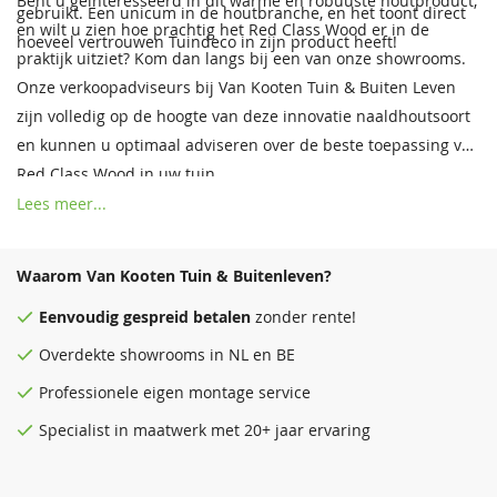
Bent u geïnteresseerd in dit warme en robuuste houtproduct,
gebruikt. Een unicum in de houtbranche, en het toont direct
en wilt u zien hoe prachtig het Red Class Wood er in de
hoeveel vertrouwen Tuindeco in zijn product heeft!
praktijk uitziet? Kom dan langs bij een van onze showrooms.
Onze verkoopadviseurs bij Van Kooten Tuin & Buiten Leven
zijn volledig op de hoogte van deze innovatie naaldhoutsoort
en kunnen u optimaal adviseren over de beste toepassing van
Red Class Wood in uw tuin.
Lees meer...
Waarom Van Kooten Tuin & Buitenleven?
Eenvoudig
gespreid betalen
zonder rente!
Overdekte
showrooms
in NL en BE
Professionele eigen montage service
Specialist in maatwerk met 20+ jaar ervaring