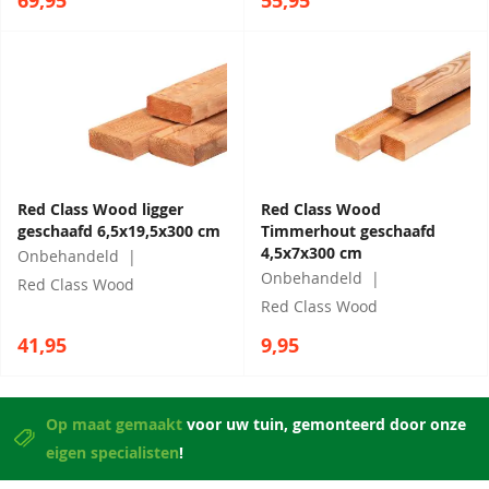
69,95
55,95
Red Class Wood ligger
Red Class Wood
geschaafd 6,5x19,5x300 cm
Timmerhout geschaafd
4,5x7x300 cm
Onbehandeld
Onbehandeld
Red Class Wood
Red Class Wood
41,95
9,95
Op maat gemaakt
voor uw tuin, gemonteerd door onze
eigen specialisten
!