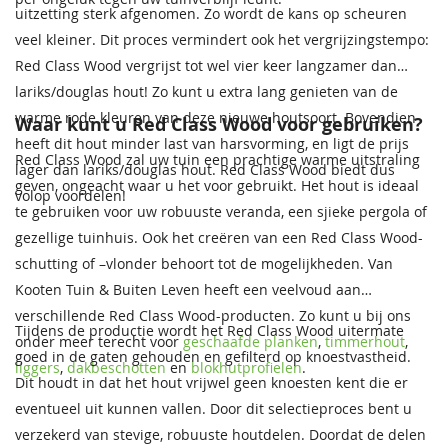
uitzetting sterk afgenomen. Zo wordt de kans op scheuren
veel kleiner. Dit proces vermindert ook het vergrijzingstempo:
Red Class Wood vergrijst tot wel vier keer langzamer dan
lariks/douglas hout! Zo kunt u extra lang genieten van de
warme rode kleuren van deze nieuwe houtsoort. Bovendien
Waar kunt u Red Class Wood voor gebruiken?
heeft dit hout minder last van harsvorming, en ligt de prijs
Red Class Wood zal uw tuin een prachtige warme uitstraling
lager dan lariks/douglas hout. Red Class Wood biedt dus
geven, ongeacht waar u het voor gebruikt. Het hout is ideaal
volop voordelen!
te gebruiken voor uw robuuste veranda, een sjieke pergola of
gezellige tuinhuis. Ook het creëren van een Red Class Wood-
schutting of –vlonder behoort tot de mogelijkheden. Van
Kooten Tuin & Buiten Leven heeft een veelvoud aan
verschillende Red Class Wood-producten. Zo kunt u bij ons
Tijdens de productie wordt het Red Class Wood uitermate
onder meer terecht voor
geschaafde planken
,
timmerhout
,
goed in de gaten gehouden en gefilterd op knoestvastheid.
liggers
,
dakbeschotten
en
blokhutprofielen
.
Dit houdt in dat het hout vrijwel geen knoesten kent die er
eventueel uit kunnen vallen. Door dit selectieproces bent u
verzekerd van stevige, robuuste houtdelen. Doordat de delen