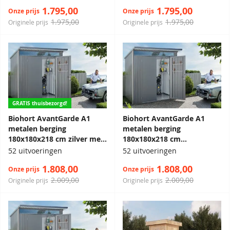
1.795,00
1.795,00
Onze prijs
Onze prijs
1.975,00
1.975,00
Originele prijs
Originele prijs
GRATIS thuisbezorgd!
Biohort AvantGarde A1
Biohort AvantGarde A1
metalen berging
metalen berging
180x180x218 cm zilver met
180x180x218 cm
dubbele deur
donkergrijs met dubbele
52 uitvoeringen
52 uitvoeringen
deur
1.808,00
1.808,00
Onze prijs
Onze prijs
2.009,00
2.009,00
Originele prijs
Originele prijs