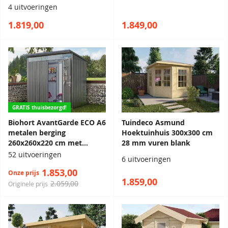
4 uitvoeringen
1.819,00
1.849,00
GRATIS thuisbezorgd!
Biohort AvantGarde ECO A6
Tuindeco Asmund
metalen berging
Hoektuinhuis 300x300 cm
260x260x220 cm met
28 mm vuren blank
enkele deur
52 uitvoeringen
6 uitvoeringen
1.853,00
Onze prijs
1.859,00
2.059,00
Originele prijs