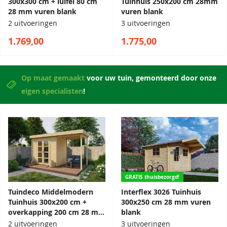
300x300 cm + luifel 80 cm
Tuinhuis 250x200 cm 28mm
28 mm vuren blank
vuren blank
2 uitvoeringen
3 uitvoeringen
1.769,00
1.775,00
Op maat gemaakt
voor uw tuin, gemonteerd door onze
eigen specialisten
!
GRATIS thuisbezorgd!
Tuindeco Middelmodern
Interflex 3026 Tuinhuis
Tuinhuis 300x200 cm +
300x250 cm 28 mm vuren
overkapping 200 cm 28 mm
blank
vuren blank
2 uitvoeringen
3 uitvoeringen