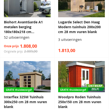
Biohort AvantGarde A1
Lugarde Select Den Haag
metalen berging
Modern tuinhuis 200x200
180x180x218 cm
cm 28 mm vuren blank
kwartsgrijs met dubbele
52 uitvoeringen
3 uitvoeringen
deur
1.808,00
Onze prijs
1.813,00
2.009,00
Originele prijs
GRATIS thuisbezorgd!
GRATIS thuisbezorgd!
Interflex 325M Tuinhuis
Woodpro Roden Tuinhuis
300x250 cm 28 mm vuren
250x150 cm 28 mm vuren
blank
blank