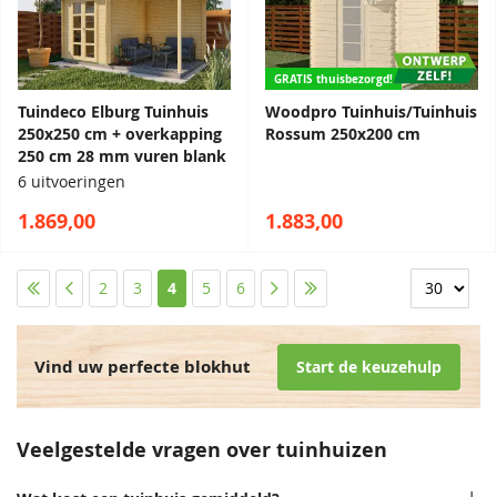
GRATIS thuisbezorgd!
Tuindeco Elburg Tuinhuis
Woodpro Tuinhuis/Tuinhuis
250x250 cm + overkapping
Rossum 250x200 cm
250 cm 28 mm vuren blank
6 uitvoeringen
1.869,00
1.883,00
Pagina
Pagina
Pagina
Pagina
Pagina
U lees momenteel pagina
Pagina
Pagina
Pagina
Pagina
2
3
4
5
6
Vind uw perfecte blokhut
Start de keuzehulp
Veelgestelde vragen over tuinhuizen