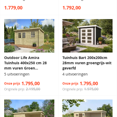
1.779,00
1.792,00
Outdoor Life Amira
Tuinhuis Bart 200x200cm
Tuinhuis 400x250 cm 28
28mm vuren groengrijs-wit
mm vuren Groen
geverfd
geïmpregneerd
5 uitvoeringen
4 uitvoeringen
1.795,00
1.795,00
Onze prijs
Onze prijs
2.195,00
1.975,00
Originele prijs
Originele prijs