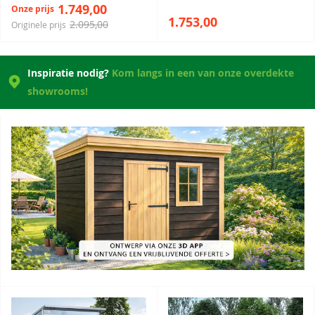
1.749,00
Onze prijs
1.753,00
2.095,00
Originele prijs
Inspiratie nodig?
Kom langs in een van onze overdekte
showrooms!