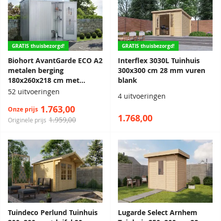
GRATIS thuisbezorgd!
GRATIS thuisbezorgd!
Biohort AvantGarde ECO A2
Interflex 3030L Tuinhuis
metalen berging
300x300 cm 28 mm vuren
180x260x218 cm met
blank
dubbele deur
52 uitvoeringen
4 uitvoeringen
1.763,00
Onze prijs
1.768,00
1.959,00
Originele prijs
Tuindeco Perlund Tuinhuis
Lugarde Select Arnhem