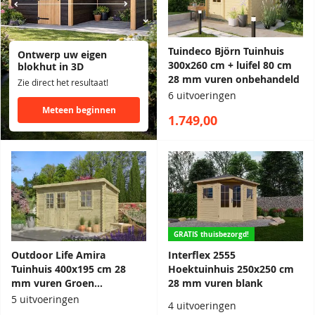
Tuindeco Björn Tuinhuis
Ontwerp uw eigen
300x260 cm + luifel 80 cm
blokhut in 3D
28 mm vuren onbehandeld
Zie direct het resultaat!
6 uitvoeringen
Meteen beginnen
1.749,00
GRATIS thuisbezorgd!
Outdoor Life Amira
Interflex 2555
Tuinhuis 400x195 cm 28
Hoektuinhuis 250x250 cm
mm vuren Groen
28 mm vuren blank
geïmpregneerd
5 uitvoeringen
4 uitvoeringen