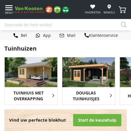
Winke
FAVORIETEN
WINKELS
MENU
Bel
App
Mail
Klantenservice
Tuinhuizen
TUINHUIS MET
DOUGLAS
H
OVERKAPPING
TUINHUISJES
Vind uw perfecte blokhut
Start de keuzehulp