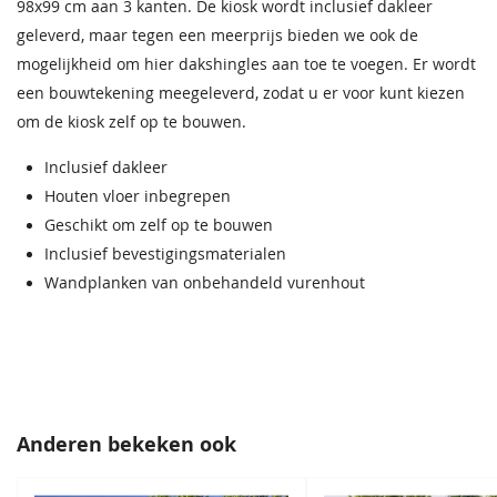
Donkergrijs
Ebbenzwart
Antraciet
98x99 cm aan 3 kanten. De kiosk wordt inclusief dakleer
EAN code
68,50
68,50
8715815545036
68,50
geleverd, maar tegen een meerprijs bieden we ook de
mogelijkheid om hier dakshingles aan toe te voegen. Er wordt
Impregneervloeistof
honing 2,5L
een bouwtekening meegeleverd, zodat u er voor kunt kiezen
37,95
om de kiosk zelf op te bouwen.
Inclusief dakleer
Houten vloer inbegrepen
Geschikt om zelf op te bouwen
Inclusief bevestigingsmaterialen
Zeeblauw
Roodbruin
Wandplanken van onbehandeld vurenhout
68,50
68,50
Anderen bekeken ook