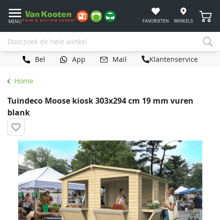
Winke
FAVORIETEN
WINKELS
MENU
Bel
App
Mail
Klantenservice
Home
Tuindeco Moose kiosk 303x294 cm 19 mm vuren
blank