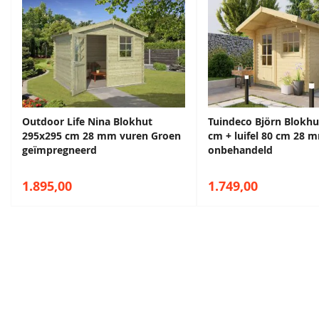
Donkerbruin
Zwart
68,50
68,50
Outdoor Life Nina Blokhut
Tuindeco Björn Blokhu
295x295 cm 28 mm vuren Groen
cm + luifel 80 cm 28 
geïmpregneerd
onbehandeld
Kleurloos
1.895,00
1.749,00
68,50
Maak een afspraak in een van de vele
showrooms
Ontvang persoonlijk en vrijblijvend advies