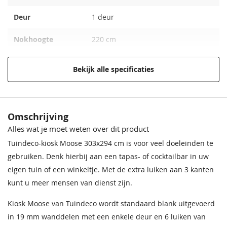
Impregneervloeistof
Impregneervloeistof
68,50
68,50
68,50
68,50
33,50
35,90
bruin, 2,5L
zilvergrijs, 2,5L
Deur
1 deur
37,95
37,95
Nokhoogte
220 cm
Wanddikte
16 mm
Bekijk alle specificaties
Kleur
Onbehandeld, geschaafd vuren
Vloer in blokhut
Inclusief
Sparrengroen
Donkereiken
Zilvergrijs
Noten
Omschrijving
68,50
68,50
68,50
68,50
Alles wat je moet weten over dit product
Daktype
Zadeldak
Impregneervloeistof
Impregneervloeistof Red
zwart, 2,5L
Class Wood 2,5L
Tuindeco-kiosk Moose 303x294 cm is voor veel doeleinden te
Daktype filter
Zadeldak
37,95
37,95
gebruiken. Denk hierbij aan een tapas- of cocktailbar in uw
eigen tuin of een winkeltje. Met de extra luiken aan 3 kanten
Breedte
294 cm
kunt u meer mensen van dienst zijn.
Lengte
303 cm
Kiosk Moose van Tuindeco wordt standaard blank uitgevoerd
in 19 mm wanddelen met een enkele deur en 6 luiken van
Hoogte
220 cm