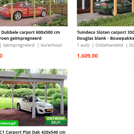
 Dubbele carport 600x500 cm
Tuindeco Sloten carport 35
roen geïmpregneerd
Douglas blank - Bouwpakke
Geïmpregneerd
Vurenhout
1 auto
Onbehandeld
Do
0
1.609,00
isbezorgd!
C1 Carport Plat Dak 420x540 cm