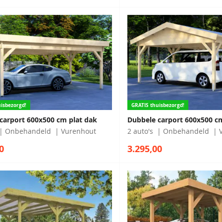
isbezorgd!
GRATIS thuisbezorgd!
carport 600x500 cm plat dak
Dubbele carport 600x500 c
Onbehandeld
Vurenhout
2 auto's
Onbehandeld
0
3.295,00