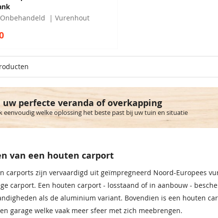
ank
Onbehandeld
Vurenhout
0
roducten
 uw perfecte veranda of overkapping
 eenvoudig welke oplossing het beste past bij uw tuin en situatie
n van een houten carport
 carports zijn vervaardigd uit geïmpregneerd Noord-Europees vur
e carport. Een houten carport - losstaand of in aanbouw - besch
digheden als de aluminium variant. Bovendien is een houten carp
een garage welke vaak meer sfeer met zich meebrengen.