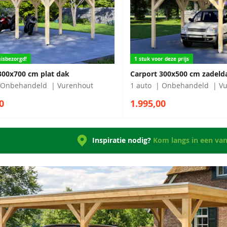
isbezorgd!
1 stuk voor deze prijs
300x700 cm plat dak
Carport 300x500 cm zadeld
Onbehandeld
Vurenhout
1 auto
Onbehandeld
Vu
0
1.995,00
Inspiratie nodig?
Kom langs in een va