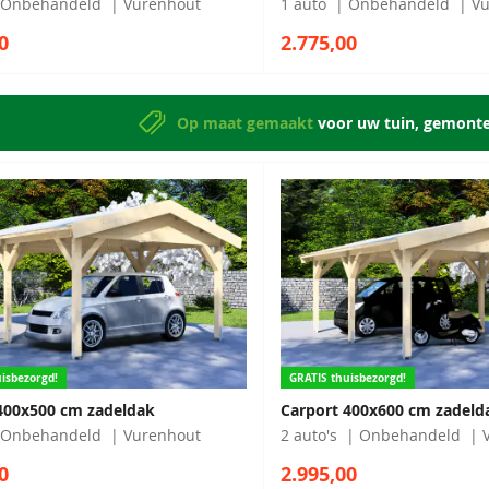
Onbehandeld
Vurenhout
1 auto
Onbehandeld
Vu
0
2.775,00
Op maat gemaakt
voor uw tuin, gemont
isbezorgd!
GRATIS thuisbezorgd!
400x500 cm zadeldak
Carport 400x600 cm zadeld
Onbehandeld
Vurenhout
2 auto's
Onbehandeld
0
2.995,00