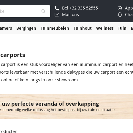
Bel
+32 335 52555
App
Mail ons
Cha
kamers
Bergingen
Tuinmeubelen
Tuinhout
Wellness
Tuin
carports
carport is een stuk voordeliger van een aluminium carport en heeft
orts leverbaar met verschillende daktypes die uw carport een echt
 online of kom langs in onze showroom.
 uw perfecte veranda of overkapping
 eenvoudig welke oplossing het beste past bij uw tuin en situatie
roducten