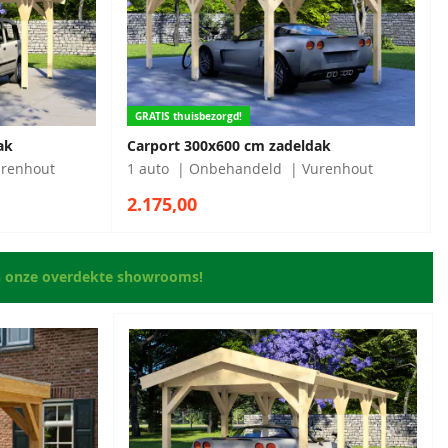
GRATIS thuisbezorgd!
ak
Carport 300x600 cm zadeldak
renhout
1 auto
Onbehandeld
Vurenhout
2.175,00
n onze overdekte showrooms!