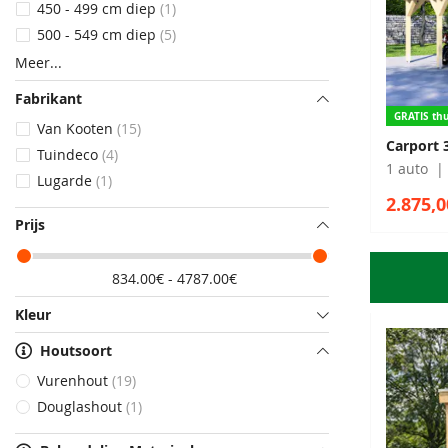
450 - 499 cm diep
1
500 - 549 cm diep
5
Meer
Fabrikant
GRATIS thu
Van Kooten
15
Carport 
Tuindeco
4
1 auto
Lugarde
1
2.875,0
Prijs
834.00€ - 4787.00€
Kleur
Houtsoort
Vurenhout
19
Douglashout
1