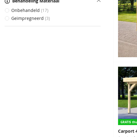
Behandeling Materiaal
Onbehandeld
17
Geïmpregneerd
3
GRATIS thu
Carport 