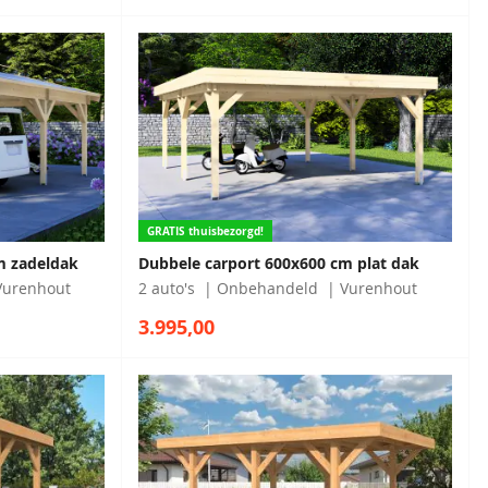
GRATIS thuisbezorgd!
m zadeldak
Dubbele carport 600x600 cm plat dak
Vurenhout
2 auto's
Onbehandeld
Vurenhout
3.995,00