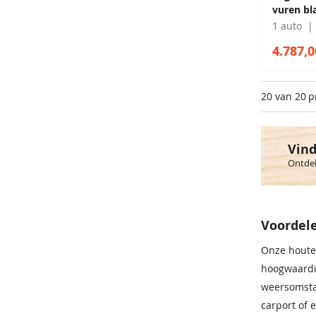
vuren bl
1 auto
4.787,0
20 van 20
p
Vind
Ontdek
Voordele
Onze houten
hoogwaardig
weersomstan
carport of 