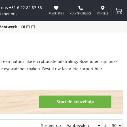
 ons
+31 6 22 82 87 38
Winke
t met ons
FAVORIETEN
KLANTENSERVICE
WINKELS
Maatwerk
OUTLET
 een natuurlijke en robuuste uitstraling. Bovendien zijn onze
e eye-catcher maken. Bestel uw favoriete carport hier
Start de keuzehulp
Sorteer op