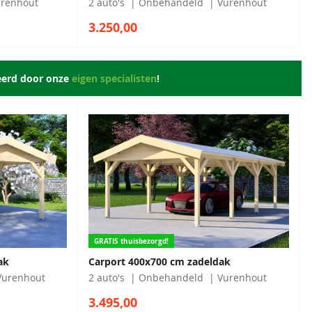
renhout
2 auto's
Onbehandeld
Vurenhout
3.250,00
eerd door onze
eigen specialisten
!
GRATIS thuisbezorgd!
ak
Carport 400x700 cm zadeldak
Vurenhout
2 auto's
Onbehandeld
Vurenhout
3.495,00