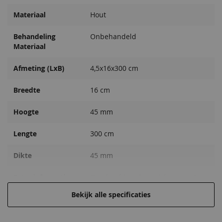
Materiaal
Hout
Behandeling
Onbehandeld
Materiaal
Afmeting (LxB)
4,5x16x300 cm
Breedte
16 cm
Hoogte
45 mm
Lengte
300 cm
Dikte
45 mm
Extra informatie
Geschaafd, gedroogd, kernvrij, A-
kwaliteit
Bekijk alle specificaties
EAN code
8715815035131