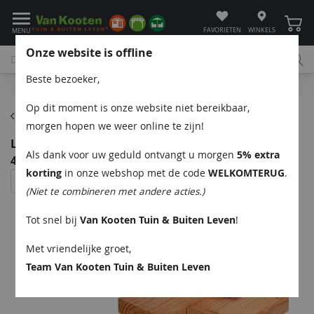
Winke
FAVORIETEN
WINKELS
MENU
Onze website is offline
Beste bezoeker,
Bel
App
Mail
Klantenservice
Op dit moment is onze website niet bereikbaar,
Douglas planken
morgen hopen we weer online te zijn!
Lariks/Douglas ligger onbehandeld (gedroogd)
Als dank voor uw geduld ontvangt u morgen
5% extra
4,5x16x300 cm
korting
in onze webshop met de code
WELKOMTERUG
.
(Niet te combineren met andere acties.)
Tot snel bij
Van Kooten Tuin & Buiten Leven
!
Met vriendelijke groet,
Team Van Kooten Tuin & Buiten Leven