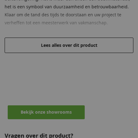
het is een symbool van duurzaamheid en betrouwbaarheid.
Klaar om de tand des tijds te doorstaan en uw project te
verheffen tot een meesterwerk van vakmanschap.
Geschaafde afwerking
Afmeting van 4,5x16x300 cm
Lees alles over dit product
Hoge kwaliteit voor een lage prijs
Hoogwaardig, onbehandeld Douglas hout
Draagt en verdeelt belasting in tuinconstructies
Maak een afspraak in een van de vele
showrooms
Ontvang persoonlijk en vrijblijvend advies
Bekijk onze showrooms
Vragen over dit product?