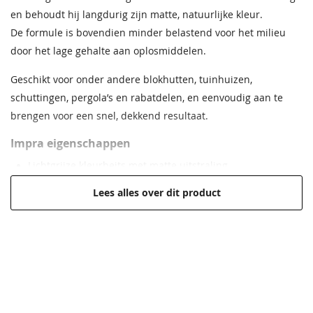
en behoudt hij langdurig zijn matte, natuurlijke kleur.
De formule is bovendien minder belastend voor het milieu
door het lage gehalte aan oplosmiddelen.
Geschikt voor onder andere blokhutten, tuinhuizen,
schuttingen, pergola’s en rabatdelen, en eenvoudig aan te
brengen voor een snel, dekkend resultaat.
Impra eigenschappen
Lichtgrijze kleurbeits met matte uitstraling
Lijnoliehoudend en sterk impregnerend
Lees alles over dit product
Beschermt tegen vocht en vergrijzing
Vochtregulerend en voorkomt blaarvorming
Geschikt voor vurenhout, grenenhout, steigerhout en
geïmpregneerd hout
Maak een afspraak in een van de vele
Milieuvriendelijker door laag oplosmiddelgehalte
showrooms
Eenvoudig aan te brengen, schuren bij onderhoud niet
Ontvang persoonlijk en vrijblijvend advies
altijd nodig