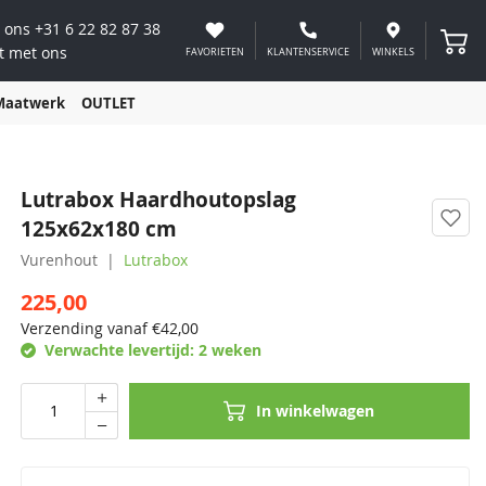
 ons
+31 6 22 82 87 38
Winke
t met ons
FAVORIETEN
KLANTENSERVICE
WINKELS
Maatwerk
OUTLET
Lutrabox Haardhoutopslag
125x62x180 cm
Vurenhout
Lutrabox
225,00
Verzending vanaf €
42,00
Verwachte levertijd:
2 weken
In winkelwagen