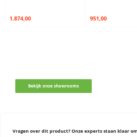
1.874,00
951,00
Maak een afspraak in een van de vel
Ontvang persoonlijk en vrijblijvend advies
Bekijk onze showrooms
Vragen over dit product? Onze experts staan klaar 