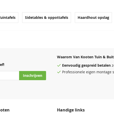
Tuintafels
Sidetables & oppottafels
Haardhout opslag
Waarom Van Kooten Tuin & Buit
ef!
Eenvoudig
gespreid betalen
z
Professionele eigen montage s
Inschrijven
ooten
Handige links