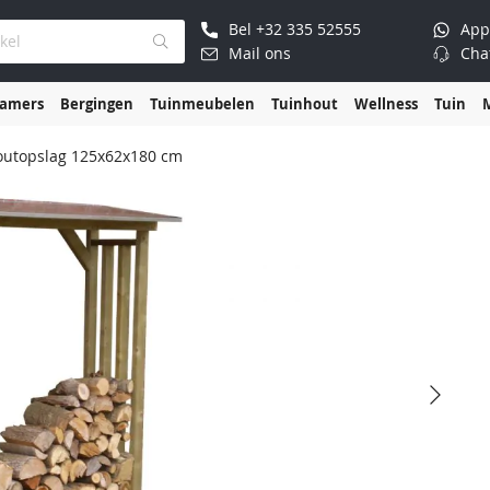
Bel
+32 335 52555
App
Mail ons
Cha
kamers
Bergingen
Tuinmeubelen
Tuinhout
Wellness
Tuin
outopslag 125x62x180 cm