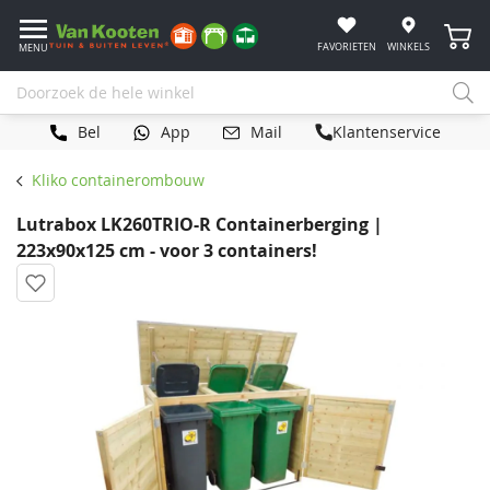
Winke
FAVORIETEN
WINKELS
MENU
Bel
App
Mail
Klantenservice
Kliko containerombouw
Lutrabox LK260TRIO-R Containerberging |
223x90x125 cm - voor 3 containers!