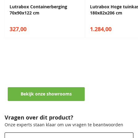
Lutrabox Containerberging
Lutrabox Hoge tuinka
70x90x122 cm
180x82x206 cm
327,00
1.284,00
Maak een afspraak in een van de vele
showrooms
Ontvang persoonlijk en vrijblijvend advies
Bekijk onze showrooms
Vragen over dit product?
Onze experts staan klaar om uw vragen te beantwoorden