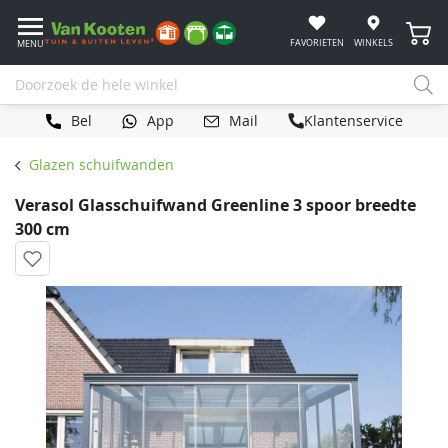
Winke
FAVORIETEN
WINKELS
MENU
Bel
App
Mail
Klantenservice
Glazen schuifwanden
Verasol Glasschuifwand Greenline 3 spoor breedte
300 cm