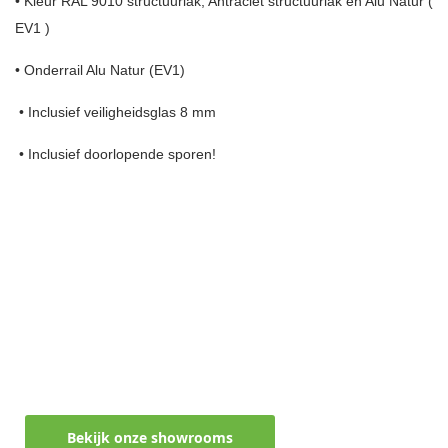
• Kleur RAL 9010 structuurlak, Antraciet structuurlak en Alu Natur (
EV1 )
• Onderrail Alu Natur (EV1)
• Inclusief veiligheidsglas 8 mm
• Inclusief doorlopende sporen!
Maak een afspraak in een van de vele
showrooms
Ontvang persoonlijk en vrijblijvend advies
Bekijk onze showrooms