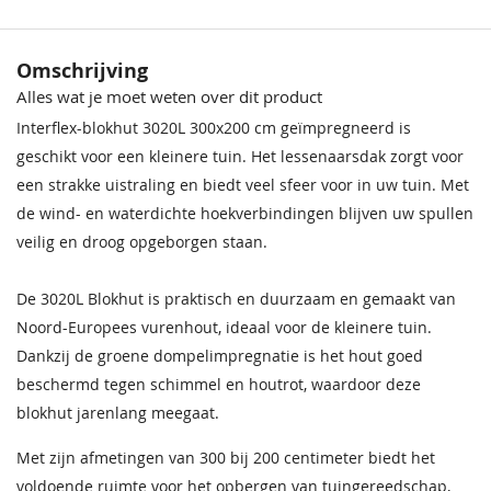
Behandeling Materiaal
Geïmpregneerd
Sparrengroen
Donkereiken
Zilvergrijs
Noten
Omschrijving
68,50
68,50
68,50
68,50
Houtsoort
Vurenhout
Alles wat je moet weten over dit product
Impregneervloeistof
Impregneervloeistof Red
zwart, 2,5L
Class Wood 2,5L
Interflex-blokhut 3020L 300x200 cm geïmpregneerd is
Incl. glasschuifwand
Zonder glasschuifwand
37,95
37,95
geschikt voor een kleinere tuin. Het lessenaarsdak zorgt voor
een strakke uistraling en biedt veel sfeer voor in uw tuin. Met
Incl. overkapping
Zonder overkapping
de wind- en waterdichte hoekverbindingen blijven uw spullen
Incl. berging
Met berging
veilig en droog opgeborgen staan.
Wanddikte
28 mm
De 3020L Blokhut is praktisch en duurzaam en gemaakt van
Donkergrijs
Ebbenzwart
Antraciet
Noord-Europees vurenhout, ideaal voor de kleinere tuin.
Extra informatie
Deze blokhut heeft wind- en
68,50
68,50
68,50
waterdichte hoekverbindingen
Dankzij de groene dompelimpregnatie is het hout goed
Impregneervloeistof
beschermd tegen schimmel en houtrot, waardoor deze
honing 2,5L
Afmeting dubbele
160x185 cm
blokhut jarenlang meegaat.
deur
37,95
Met zijn afmetingen van 300 bij 200 centimeter biedt het
Hoogte voorkant
Circa 230 cm
voldoende ruimte voor het opbergen van tuingereedschap,