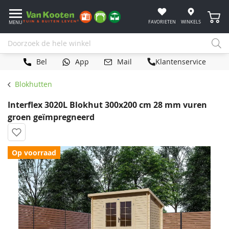
Winke
FAVORIETEN
WINKELS
MENU
Bel
App
Mail
Klantenservice
Blokhutten
Interflex 3020L Blokhut 300x200 cm 28 mm vuren
groen geïmpregneerd
Op voorraad