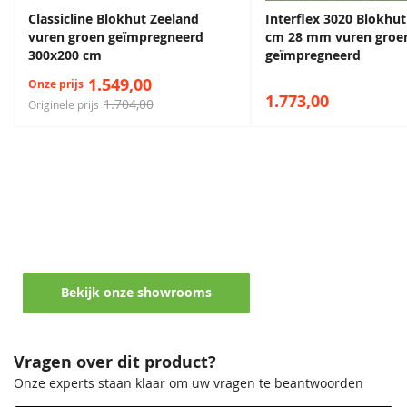
Classicline Blokhut Zeeland
Interflex 3020 Blokhu
vuren groen geïmpregneerd
cm 28 mm vuren groe
300x200 cm
geïmpregneerd
Kleurloos
1.549,00
Onze prijs
68,50
1.773,00
1.704,00
Originele prijs
Maak een afspraak in een van de vele
showrooms
Ontvang persoonlijk en vrijblijvend advies
Bekijk onze showrooms
Vragen over dit product?
Onze experts staan klaar om uw vragen te beantwoorden