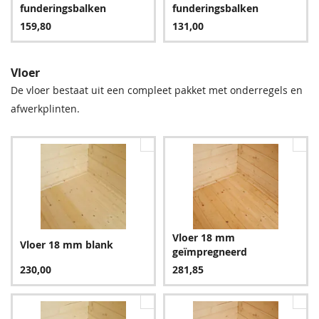
24,95
127,80
127,80
9,60
funderingsbalken
funderingsbalken
159,80
131,00
Vloer
De vloer bestaat uit een compleet pakket met onderregels en
afwerkplinten.
Groen
Bruin
127,80
127,80
Vloer 18 mm
Vloer 18 mm blank
geïmpregneerd
Blauw
230,00
281,85
151,80