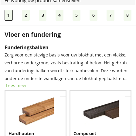
Eenvoudig uw product samenstellen
1
2
3
4
5
6
7
8
Vloer en fundering
Bevestigingsmaterialen
Dakshingles
Funderingsbalken
Onze spijkerset bevat zowel spijkers als asfaltnagels voor het
Tegen meerprijs kunt u bij dit product dakshingles bestellen.
Zorg voor een stevige basis voor uw blokhut met een vlakke,
monteren van dakplanken en dakbedekking. Voor modellen
Deze bitumen dakbedekking is uitermate geschikt voor het
verharde ondergrond, zoals bestrating of beton. Het gebruik
groter dan 5 × 5 m raden we aan twee sets aan te schaffen
waterdicht afwerken van uw (hellende) dak, om zo de
van funderingsbalken wordt sterk aanbevolen. Deze worden
voor optimale stabiliteit.
levensduur van uw tuinverblijf te verlengen.
onder de onderste wandlagen van de blokhut geplaatst en
Lees meer
bieden essentiële bescherming tegen regenwater, vocht en
schimmel. Met deze eenvoudige stap verlengt u de
levensduur van uw blokhut aanzienlijk.
Spijkerset
Zwart
Rood
Bitumenkit (per stuk)
Hardhouten
Composiet