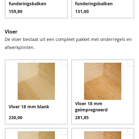
24,95
127,80
127,80
9,60
funderingsbalken
funderingsbalken
159,80
131,00
Vloer
De vloer bestaat uit een compleet pakket met onderregels en
afwerkplinten.
Groen
Bruin
127,80
127,80
Vloer 18 mm
Vloer 18 mm blank
geïmpregneerd
Blauw
230,00
281,85
151,80