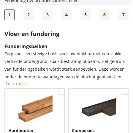
Eenvoudig uw product samenstellen
1
2
3
4
5
6
7
Vloer en fundering
Bevestigingsmaterialen
Dakshingles
Funderingsbalken
Onze spijkerset bevat zowel spijkers als asfaltnagels voor het
Tegen meerprijs kunt u bij dit product dakshingles bestellen.
Zorg voor een stevige basis voor uw blokhut met een vlakke,
monteren van dakplanken en dakbedekking. De bitumenkit is
Deze bitumen dakbedekking is uitermate geschikt voor het
verharde ondergrond, zoals bestrating of beton. Het gebruik
ideaal voor het afdichten van overlappen bij dakleer en
waterdicht afwerken van uw (hellende) dak, om zo de
van funderingsbalken wordt sterk aanbevolen. Deze worden
shingles.
levensduur van uw tuinverblijf te verlengen.
onder de onderste wandlagen van de blokhut geplaatst en
Lees meer
bieden essentiële bescherming tegen regenwater, vocht en
schimmel. Met deze eenvoudige stap verlengt u de
levensduur van uw blokhut aanzienlijk.
Spijkerset
Zwart
Rood
Bitumenkit (per stuk)
Hardhouten
Composiet