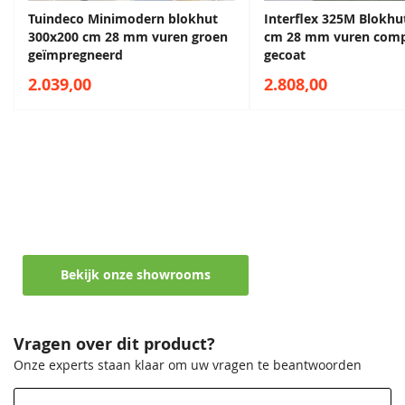
Tuindeco Minimodern blokhut
Interflex 325M Blokhu
300x200 cm 28 mm vuren groen
cm 28 mm vuren comp
geïmpregneerd
gecoat
Kleurloos
2.039,00
2.808,00
68,50
Maak een afspraak in een van de vele
showrooms
Ontvang persoonlijk en vrijblijvend advies
Bekijk onze showrooms
Vragen over dit product?
Onze experts staan klaar om uw vragen te beantwoorden