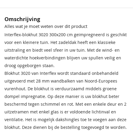
Beglazing
Echt enkel glas
Sparrengroen
Donkereiken
Zilvergrijs
Noten
Omschrijving
Extra informatie
Deze blokhut heeft wind- en
68,50
68,50
68,50
68,50
Alles wat je moet weten over dit product
waterdichte hoekverbindingen
Impregneervloeistof
Impregneervloeistof Red
zwart, 2,5L
Class Wood 2,5L
Interflex-blokhut 3020 300x200 cm geïmpregneerd is geschikt
Afmeting enkele
95x188 cm
37,95
37,95
voor een kleinere tuin. Het zadeldak heeft een klassieke
deur
uitstraling en biedt veel sfeer in uw tuin. Met de wind- en
waterdichte hoekverbindingen blijven uw spullen veilig en
Gespiegeld op te
De blokhut kan gespiegeld worden
bouwen
opgebouwd. U kunt bij opbouw zelf
droog opgeborgen staan.
bepalen aan welke kant u de wand
Blokhut 3020 van Interflex wordt standaard onbehandeld
met het zijraam plaatst.
uitgevoerd met 28 mm wandbalken van Noord-Europees
Donkergrijs
Ebbenzwart
Antraciet
vurenhout. De blokhut is verduurzaamd middels groene
Cilinderslot
Inclusief
68,50
68,50
68,50
dompel impregnatie. Op deze manier is uw blokhut beter
Impregneervloeistof
Hang en
Inclusief
beschermd tegen schimmel en rot. Met een enkele deur en 2
honing 2,5L
sluitwerk
uitzetramen met enkel glas is er voldoende lichtinval en
37,95
ventilatie. Het is mogelijk dakshingles toe te voegen aan deze
Daktype
Zadeldak
blokhut. Deze dienen bij de bestelling toegevoegd te worden.