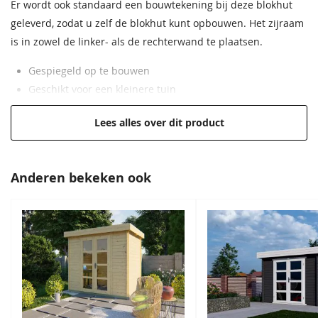
Daktype filter
Zadeldak
Er wordt ook standaard een bouwtekening bij deze blokhut
geleverd, zodat u zelf de blokhut kunt opbouwen. Het zijraam
Funderingsmaat
Circa 290x190 cm
is in zowel de linker- als de rechterwand te plaatsen.
Zeeblauw
Roodbruin
inclusief
funderingsbalken
68,50
68,50
Gespiegeld op te bouwen
Geschikt voor een kleinere tuin
Afmeting raam
86.5x60.5 cm
Groen geïmpregneerd voor duurzaamheid
Lees alles over dit product
EAN code
8719831421206
28 mm wandbalken van Noord-Europees vurenhout
Veilige berging a.d.h.v. wind- en waterdichte
hoekverbindingen
Anderen bekeken ook
Donkerbruin
Zwart
68,50
68,50