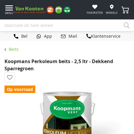
Winke
FAVORIETEN
WINKELS
MENU
Bel
App
Mail
Klantenservice
Beits
Koopmans Perkoleum beits - 2,5 ltr - Dekkend
Sparregroen
Op voorraad