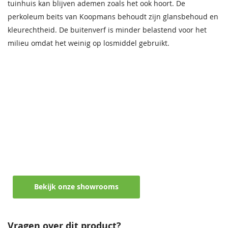
tuinhuis kan blijven ademen zoals het ook hoort. De
perkoleum beits van Koopmans behoudt zijn glansbehoud en
kleurechtheid. De buitenverf is minder belastend voor het
milieu omdat het weinig op losmiddel gebruikt.
Maak een afspraak in een van de vele
showrooms
Ontvang persoonlijk en vrijblijvend advies
Bekijk onze showrooms
Vragen over dit product?