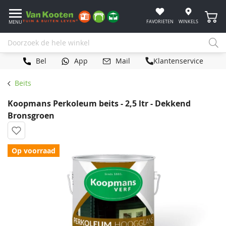
Winke
FAVORIETEN
WINKELS
MENU
Bel
App
Mail
Klantenservice
Beits
Koopmans Perkoleum beits - 2,5 ltr - Dekkend
Bronsgroen
Op voorraad