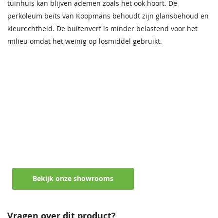
tuinhuis kan blijven ademen zoals het ook hoort. De
perkoleum beits van Koopmans behoudt zijn glansbehoud en
kleurechtheid. De buitenverf is minder belastend voor het
milieu omdat het weinig op losmiddel gebruikt.
Maak een afspraak in een van de vele
showrooms
Ontvang persoonlijk en vrijblijvend advies
Bekijk onze showrooms
Vragen over dit product?