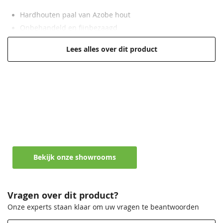
Hardhouten paal van Azobe hout
Onbehandeld en fijnbezaagd
Duurzaamheidsklasse 1
Lees alles over dit product
Levensduur tot wel 25 jaar
Hoge kwaliteit voor een lage prijs
Maak een afspraak in een van de vele
showrooms
Ontvang persoonlijk en vrijblijvend advies
Bekijk onze showrooms
Vragen over dit product?
Onze experts staan klaar om uw vragen te beantwoorden