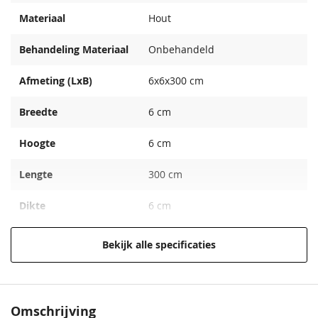
Materiaal
Hout
Behandeling Materiaal
Onbehandeld
Afmeting (LxB)
6x6x300 cm
Breedte
6 cm
Hoogte
6 cm
Lengte
300 cm
Dikte
6 cm
Afmeting Tuinpalen
6x6 cm
Bekijk alle specificaties
Extra informatie
Fijnbezaagd zonder punt
EAN code
8715815002218
Omschrijving