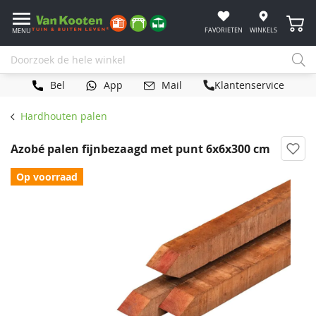
Winke
FAVORIETEN
WINKELS
MENU
Bel
App
Mail
Klantenservice
Hardhouten palen
Azobé palen fijnbezaagd met punt 6x6x300 cm
Op voorraad