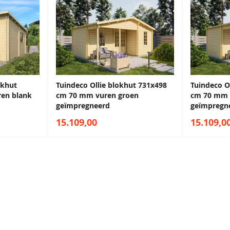
Antraciet
Zeeblauw
68,50
68,50
okhut
Tuindeco Ollie blokhut 731x498
Tuindeco O
en blank
cm 70 mm vuren groen
cm 70 mm 
geïmpregneerd
geïmpregn
15.109,00
15.109,0
e showrooms
Antiekblauw
Monumentenblauw
68,50
68,50