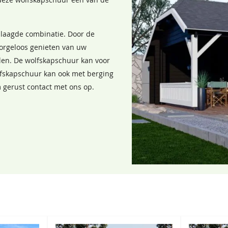
s deze wolfskapschuur een van de
Donkergroen
Grachtengroen
slaagde combinatie. Door de
68,50
68,50
orgeloos genieten van uw
llen. De wolfskapschuur kan voor
lfskapschuur kan ook met berging
m gerust contact met ons op.
Lavagrijs
Zilvergrijs
68,50
68,50