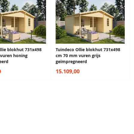
llie blokhut 731x498
Tuindeco Ollie blokhut 731x498
vuren honing
cm 70 mm vuren grijs
eerd
geïmpregneerd
0
15.109,00