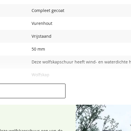
Compleet gecoat
Vurenhout
Vrijstaand
50 mm
Deze wolfskapschuur heeft wind- en waterdichte 
Bentheimergeel
Zomergeel
68,50
68,50
Wolfskap
Wolfskap
751x541cm
8719831425174