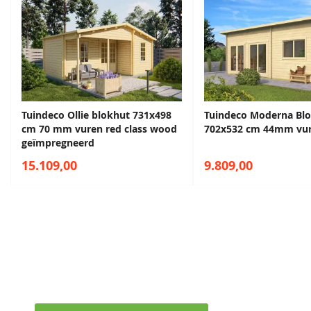
Venstergrijs
Donkergrijs
68,50
68,50
Tuindeco Ollie blokhut 731x498
Tuindeco Moderna Bl
cm 70 mm vuren red class wood
702x532 cm 44mm vur
geïmpregneerd
15.109,00
9.809,00
Maak een afspraak in een van de vel
Ontvang persoonlijk en vrijblijvend advies
Staalblauw
Patrolblauw
68,50
68,50