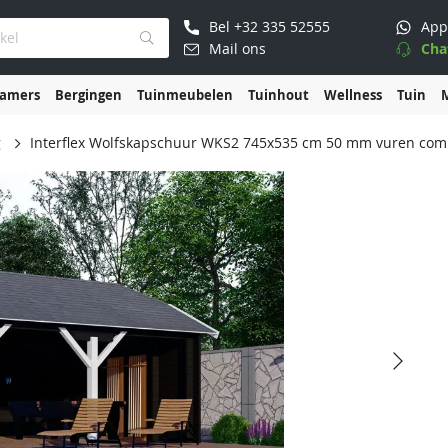
Bel
+32 335 52555
App
Mail ons
Cha
kamers
Bergingen
Tuinmeubelen
Tuinhout
Wellness
Tuin
g
Interflex Wolfskapschuur WKS2 745x535 cm 50 mm vuren com