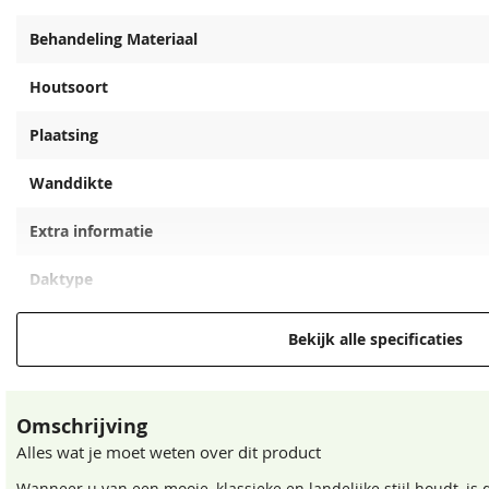
Behandeling Materiaal
Houtsoort
Plaatsing
Wanddikte
Extra informatie
Crèmewit
Bentheimerwit
68,50
68,50
Daktype
Daktype filter
Bekijk alle specificaties
Funderingsmaat inclusief funderingsbalken
Omschrijving
EAN code
Alles wat je moet weten over dit product