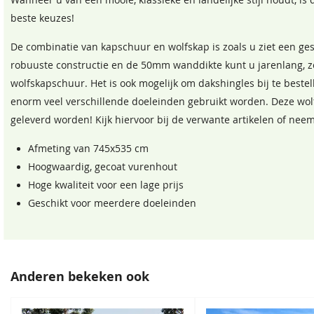
Wanneer u van een mooie, klassieke en landelijke stijl houdt, i
beste keuzes!
Staphorstergroen
Bronsgroen
De combinatie van kapschuur en wolfskap is zoals u ziet een ge
68,50
68,50
robuuste constructie en de 50mm wanddikte kunt u jarenlang, z
wolfskapschuur. Het is ook mogelijk om dakshingles bij te beste
enorm veel verschillende doeleinden gebruikt worden. Deze wo
geleverd worden! Kijk hiervoor bij de verwante artikelen of nee
Afmeting van 745x535 cm
Hoogwaardig, gecoat vurenhout
Hoge kwaliteit voor een lage prijs
Geschikt voor meerdere doeleinden
Sparregroen
Antiekgroen
68,50
68,50
Anderen bekeken ook