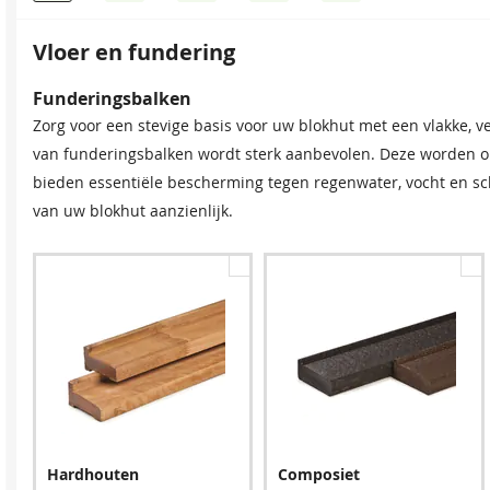
Vloer en fundering
Dakshingles
Bevestigingsmaterialen
Funderingsbalken
Tegen meerprijs kunt u bij dit product dakshingles bestellen.
Onze spijkerset bevat zowel spijkers als asfaltnagels voor h
Zorg voor een stevige basis voor uw blokhut met een vlakke, v
waterdicht afwerken van uw (hellende) dak, om zo de levensdu
groter dan 5 × 5 m raden we aan twee sets aan te schaffen voor
van funderingsbalken wordt sterk aanbevolen. Deze worden o
bieden essentiële bescherming tegen regenwater, vocht en s
van uw blokhut aanzienlijk.
Zwart
Spijkerset
Bitumenkit (per stuk)
Rood
543,15
543,15
24,95
9,60
Hardhouten
Composiet