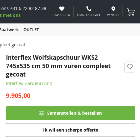
 ons
+31 6 22 82 87 38
Winke
t met ons
FAVORIETEN
KLANTENSERVICE
WINKELS
Maatwerk
OUTLET
pleet gecoat
Interflex Wolfskapschuur WKS2
745x535 cm 50 mm vuren compleet
gecoat
Interflex GardenLiving
9.905,00
Samenstellen & bestellen
Ik wil een scherpe offerte