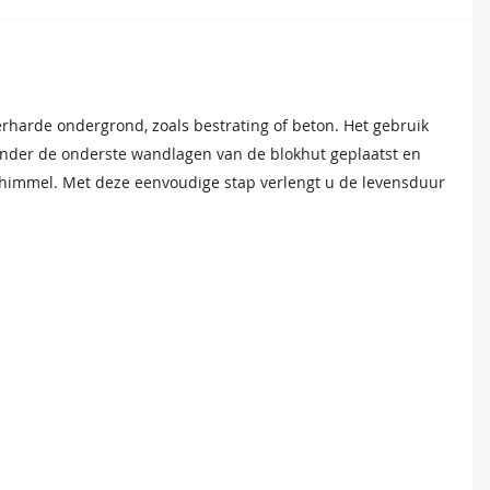
 Deze bitumen dakbedekking is uitermate geschikt voor het
et monteren van dakplanken en dakbedekking. Voor modellen
erharde ondergrond, zoals bestrating of beton. Het gebruik
ur van uw tuinverblijf te verlengen.
 optimale stabiliteit.
nder de onderste wandlagen van de blokhut geplaatst en
chimmel. Met deze eenvoudige stap verlengt u de levensduur
Groen
Bruin
543,15
543,15