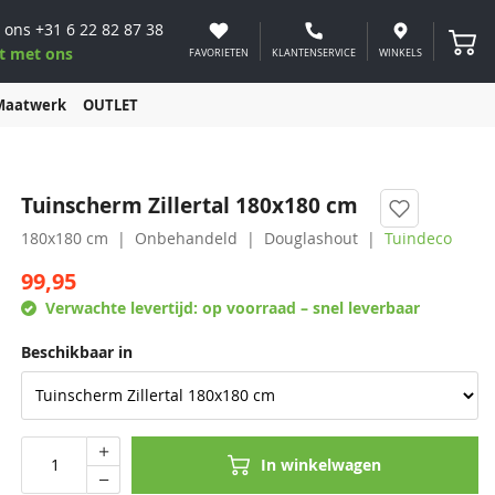
 ons
+31 6 22 82 87 38
Winke
t met ons
FAVORIETEN
KLANTENSERVICE
WINKELS
Maatwerk
OUTLET
Tuinscherm Zillertal 180x180 cm
180x180 cm
Onbehandeld
Douglashout
Tuindeco
99,95
Verwachte levertijd:
op voorraad – snel leverbaar
Beschikbaar in
In winkelwagen