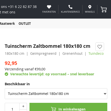
 ons
+31 6 22 82 87 38
Winke
t met ons
FAVORIETEN
KLANTENSERVICE
WINKELS
Maatwerk
OUTLET
Tuinscherm Zaltbommel 180x180 cm
180x180 cm
Geïmpregneerd
Grenenhout
Tuindeco
92,95
Verzending vanaf €
99,00
Verwachte levertijd:
op voorraad – snel leverbaar
Beschikbaar in
In winkelwagen