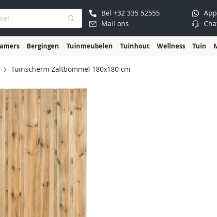
Bel
+32 335 52555
App
Mail ons
Cha
kamers
Bergingen
Tuinmeubelen
Tuinhout
Wellness
Tuin
Tuinscherm Zaltbommel 180x180 cm