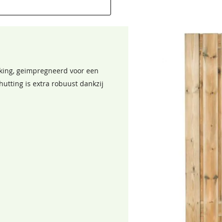
8715815405477
king, geimpregneerd voor een
utting is extra robuust dankzij