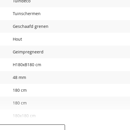
Tuindeco
Tuinschermen
Geschaafd grenen
Hout
Geïmpregneerd
H180xB180 cm
48 mm
180 cm
180 cm
180x180 cm
RVS geschroefd; tussenregel van 1,6x14,0 cm