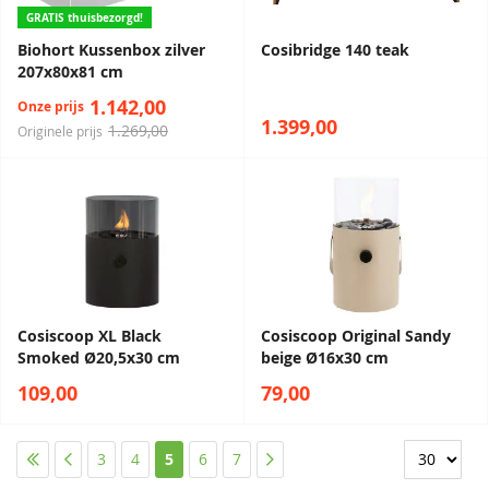
GRATIS thuisbezorgd!
Biohort Kussenbox zilver
Cosibridge 140 teak
207x80x81 cm
1.142,00
Onze prijs
1.399,00
1.269,00
Originele prijs
Cosiscoop XL Black
Cosiscoop Original Sandy
Smoked Ø20,5x30 cm
beige Ø16x30 cm
109,00
79,00
Pagina
Pagina
Pagina
Pagina
Pagina
U lees momenteel pagina
Pagina
Pagina
Pagina
3
4
5
6
7