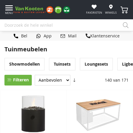
Winke
FAVORIETEN
WINKELS
MENU
Bel
App
Mail
Klantenservice
Tuinmeubelen
Showmodellen
Tuinsets
Loungesets
Ligb
Filteren
140 van 171