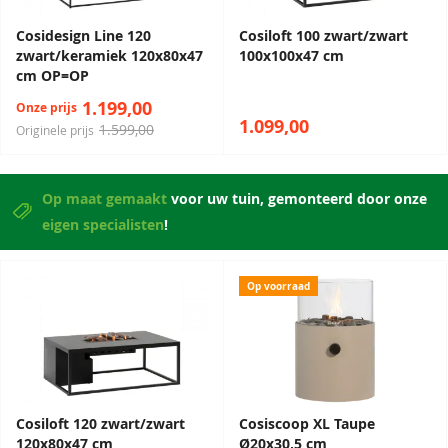
Cosidesign Line 120
Cosiloft 100 zwart/zwart
zwart/keramiek 120x80x47
100x100x47 cm
cm OP=OP
1.199,00
Onze prijs
1.099,00
1.599,00
Originele prijs
Op maat gemaakt
voor uw tuin, gemonteerd door onze
eigen specialisten
!
Op voorraad
Cosiloft 120 zwart/zwart
Cosiscoop XL Taupe
120x80x47 cm
Ø20x30,5 cm