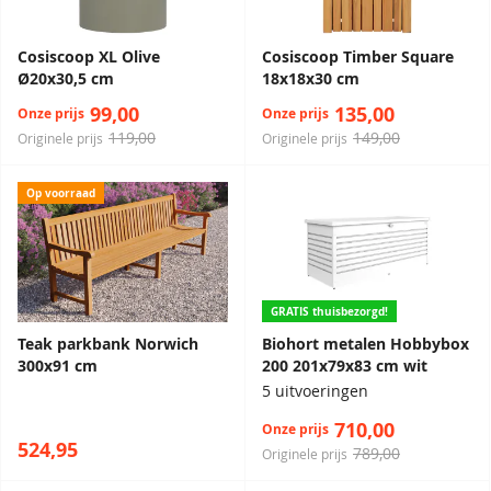
Cosiscoop XL Olive
Cosiscoop Timber Square
Ø20x30,5 cm
18x18x30 cm
99,00
135,00
Onze prijs
Onze prijs
119,00
149,00
Originele prijs
Originele prijs
Op voorraad
GRATIS thuisbezorgd!
Teak parkbank Norwich
Biohort metalen Hobbybox
300x91 cm
200 201x79x83 cm wit
5 uitvoeringen
710,00
Onze prijs
524,95
789,00
Originele prijs