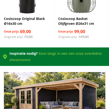
Cosiscoop Original Black
Cosiscoop Basket
Ø16x30 cm
Olijfgroen Ø26x31 cm
69,00
99,00
Onze prijs
Onze prijs
79,00
149,00
Originele prijs
Originele prijs
Inspiratie nodig?
Kom langs in een van onze overdekte
showrooms!