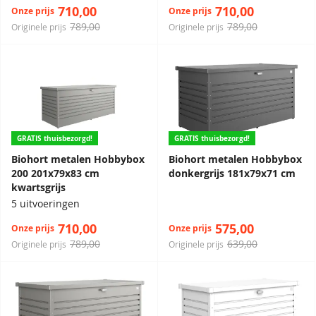
710,00
710,00
Onze prijs
Onze prijs
789,00
789,00
Originele prijs
Originele prijs
GRATIS thuisbezorgd!
GRATIS thuisbezorgd!
Biohort metalen Hobbybox
Biohort metalen Hobbybox
200 201x79x83 cm
donkergrijs 181x79x71 cm
kwartsgrijs
5 uitvoeringen
710,00
575,00
Onze prijs
Onze prijs
789,00
639,00
Originele prijs
Originele prijs