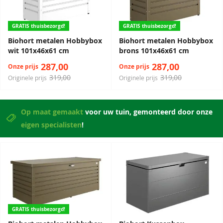
GRATIS thuisbezorgd!
GRATIS thuisbezorgd!
Biohort metalen Hobbybox
Biohort metalen Hobbybox
wit 101x46x61 cm
brons 101x46x61 cm
287,00
287,00
Onze prijs
Onze prijs
319,00
319,00
Originele prijs
Originele prijs
Op maat gemaakt
voor uw tuin, gemonteerd door onze
eigen specialisten
!
GRATIS thuisbezorgd!