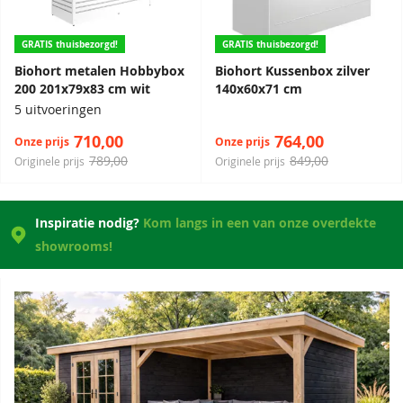
GRATIS thuisbezorgd!
GRATIS thuisbezorgd!
Biohort metalen Hobbybox
Biohort Kussenbox zilver
200 201x79x83 cm wit
140x60x71 cm
5 uitvoeringen
710,00
764,00
Onze prijs
Onze prijs
789,00
849,00
Originele prijs
Originele prijs
Inspiratie nodig?
Kom langs in een van onze overdekte
showrooms!