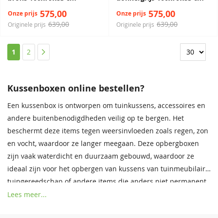
575,00
575,00
Onze prijs
Onze prijs
639,00
639,00
Originele prijs
Originele prijs
Pagina
U lees momenteel pagina
Pagina
Pagina
1
2
Kussenboxen online bestellen?
Een kussenbox is ontworpen om tuinkussens, accessoires en
andere buitenbenodigdheden veilig op te bergen. Het
beschermt deze items tegen weersinvloeden zoals regen, zon
en vocht, waardoor ze langer meegaan. Deze opbergboxen
zijn vaak waterdicht en duurzaam gebouwd, waardoor ze
ideaal zijn voor het opbergen van kussens van tuinmeubilair,
tuingereedschap of andere items die anders niet permanent
buiten kunnen blijven liggen. Hun functionaliteit helpt om de
Lees meer...
buitenruimte georganiseerd en netjes te houden.