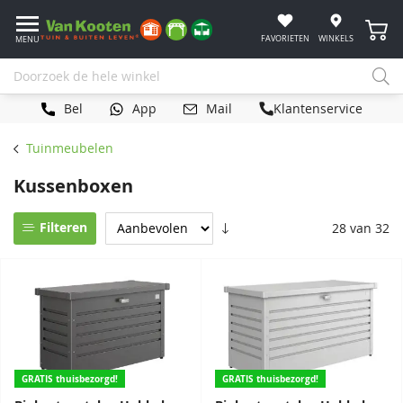
Winke
FAVORIETEN
WINKELS
MENU
Bel
App
Mail
Klantenservice
Tuinmeubelen
Kussenboxen
Filteren
28 van 32
GRATIS thuisbezorgd!
GRATIS thuisbezorgd!