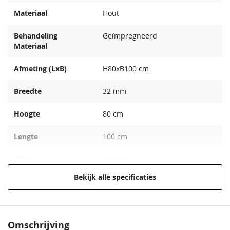
Materiaal
Hout
Behandeling
Geïmpregneerd
Materiaal
Afmeting (LxB)
H80xB100 cm
Breedte
32 mm
Hoogte
80 cm
Lengte
100 cm
Dikte
16 mm
Bekijk alle specificaties
Herkomst Hout
Midden-Europa
Extra informatie
Gladgeschaafd met ronde
hoeken
Omschrijving