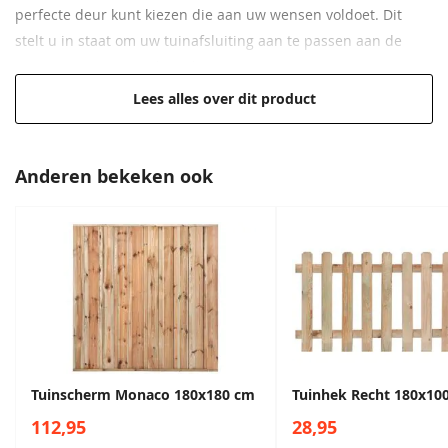
perfecte deur kunt kiezen die aan uw wensen voldoet. Dit
stelt u in staat om uw tuinafsluiting aan te passen aan de
gewenste privacy en beveiliging.
Lees alles over dit product
Afmeting van 100x80 cm
Geïmpregneerd vurenhout
Hoge kwaliteit voor een lage prijs
Anderen bekeken ook
Creëert een fraaie tuinafscheiding
Verkrijgbaar in verschillende hoogtematen
Tuinscherm Monaco 180x180 cm
Tuinhek Recht 180x10
112,95
28,95