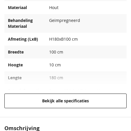
Materiaal
Hout
Behandeling
Geïmpregneerd
Materiaal
Afmeting (LxB)
H180xB100 cm
Breedte
100 cm
Hoogte
10 cm
Lengte
180 cm
Extra informatie
Passend bij het Erica en Hoogeveen
tuinscherm,
Bekijk alle specificaties
EAN code
8715815000801
Omschrijving