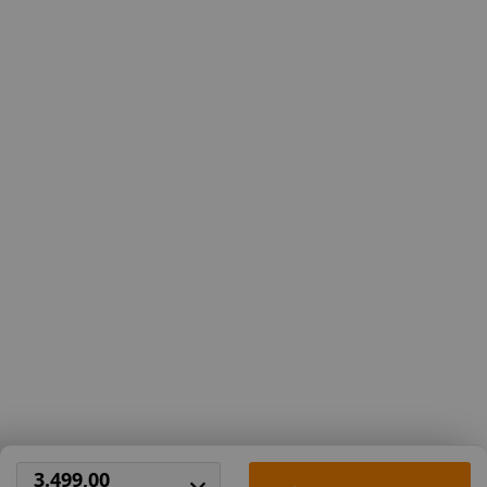
Havanna
Donkerbruin
68,50
68,50
Kleur nog niet bekend.
Zwart
Deze wordt tijdig voor
levering doorgegeven.
3.499,00