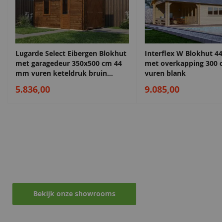
Vloer oppervlakte
17,8 m2
Daktype
Zadeldak
Daktype filter
Zadeldak
Sparregroen
Antiekgroen
Lugarde Select Eibergen Blokhut
Interflex W Blokhut 4
68,50
68,50
met garagedeur 350x500 cm 44
met overkapping 300
Funderingsmaat
480x380 cm
mm vuren keteldruk bruin
vuren blank
inclusief
geïmpregneerd
funderingsbalken
5.836,00
9.085,00
Diepte
440 cm
Breedte
500 cm
Maak een afspraak in een van de vele
showrooms
Lengte
440 cm
Ontvang persoonlijk en vrijblijvend advies
Lavagrijs
Zilvergrijs
Hoogte
250 cm
68,50
68,50
Bekijk onze showrooms
EAN code
8715815680867