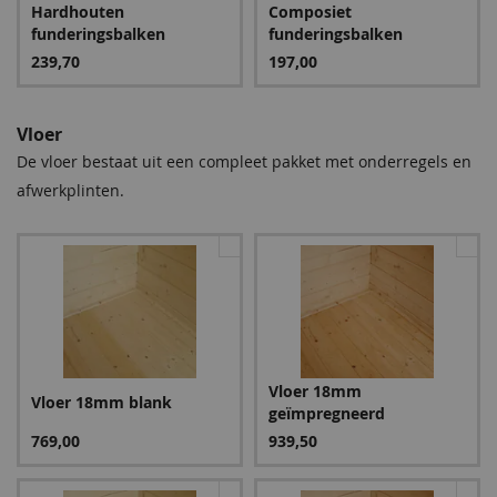
Hardhouten
Composiet
24,95
287,55
287,55
9,60
funderingsbalken
funderingsbalken
239,70
197,00
Vloer
De vloer bestaat uit een compleet pakket met onderregels en
afwerkplinten.
Groen
Bruin
287,55
287,55
Vloer 18mm
Vloer 18mm blank
geïmpregneerd
Blauw
769,00
939,50
341,55