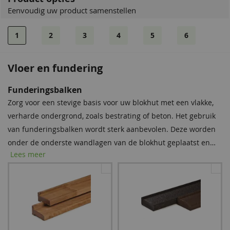
Eenvoudig uw product samenstellen
1
2
3
4
5
6
Vloer en fundering
Bevestigingsmaterialen
Dakshingles
Funderingsbalken
Onze spijkerset bevat zowel spijkers als asfaltnagels voor het
Tegen meerprijs kunt u bij dit product dakshingles bestellen.
Zorg voor een stevige basis voor uw blokhut met een vlakke,
monteren van dakplanken en dakbedekking. Voor modellen
Deze bitumen dakbedekking is uitermate geschikt voor het
verharde ondergrond, zoals bestrating of beton. Het gebruik
groter dan 5 × 5 m raden we aan twee sets aan te schaffen
waterdicht afwerken van uw (hellende) dak, om zo de
van funderingsbalken wordt sterk aanbevolen. Deze worden
voor optimale stabiliteit.
levensduur van uw tuinverblijf te verlengen.
onder de onderste wandlagen van de blokhut geplaatst en
Lees meer
bieden essentiële bescherming tegen regenwater, vocht en
schimmel. Met deze eenvoudige stap verlengt u de
levensduur van uw blokhut aanzienlijk.
Spijkerset
Zwart
Rood
Bitumenkit (per stuk)