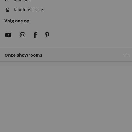
Klantenservice
Volg ons op
Rembrandtrood
Wijnrood
68,50
68,50
Onze showrooms
Antiekrood
Roodbruin
68,50
68,50