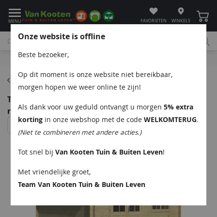
Winke
FAVORIETEN
WINKELS
MENU
Onze website is offline
Beste bezoeker,
Bel
App
Mail
Klantenservice
Op dit moment is onze website niet bereikbaar,
Blokhutten
morgen hopen we weer online te zijn!
Tuindeco Toledo blokhut 500x400 cm 34 mm vuren
Als dank voor uw geduld ontvangt u morgen
5% extra
red class wood geïmpregneerd
korting
in onze webshop met de code
WELKOMTERUG
.
(Niet te combineren met andere acties.)
Tot snel bij
Van Kooten Tuin & Buiten Leven
!
Met vriendelijke groet,
Team Van Kooten Tuin & Buiten Leven