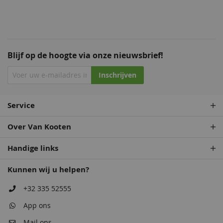
Blijf op de hoogte via onze nieuwsbrief!
Staalblauw
Patrolblauw
Inschrijven
68,50
68,50
Service
Over Van Kooten
Handige links
Kunnen wij u helpen?
Antiekblauw
Monumentenblauw
+32 335 52555
68,50
68,50
App ons
Mail ons