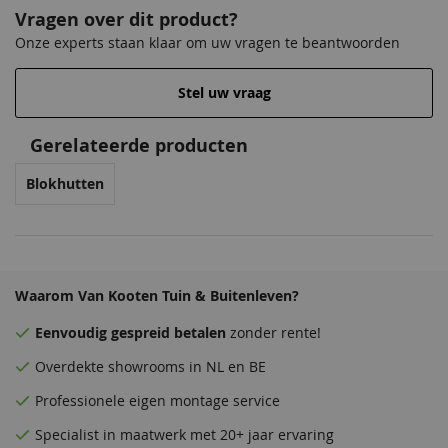
Vragen over dit product?
Onze experts staan klaar om uw vragen te beantwoorden
Stel uw vraag
Venstergrijs
Donkergrijs
68,50
68,50
Gerelateerde producten
Blokhutten
Waarom Van Kooten Tuin & Buitenleven?
Eenvoudig
gespreid betalen
zonder rente!
Antraciet
Zeeblauw
Overdekte
showrooms
in NL en BE
68,50
68,50
Professionele eigen montage service
Specialist in maatwerk met 20+ jaar ervaring