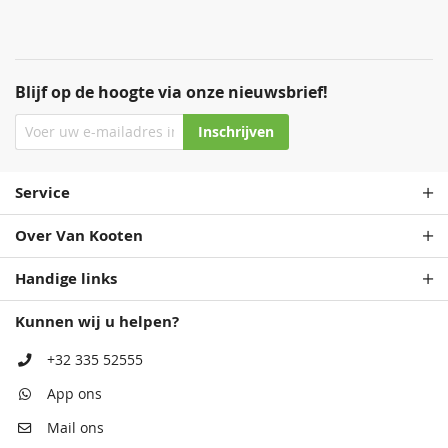
Blijf op de hoogte via onze nieuwsbrief!
Inschrijven
Staalblauw
Zeeblauw
Patrolblauw
Staalblauw
Service
68,50
68,50
68,50
68,50
Over Van Kooten
Handige links
Kunnen wij u helpen?
+32 335 52555
App ons
Antiekblauw
Patrolblauw
Monumentenblauw
Antiekblauw
Mail ons
68,50
68,50
68,50
68,50