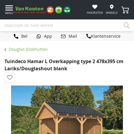
Winke
FAVORIETEN
WINKELS
MENU
Bel
App
Mail
Klantenservice
Douglas blokhutten
Tuindeco Hamar L Overkapping type 2 478x395 cm
Lariks/Douglashout blank