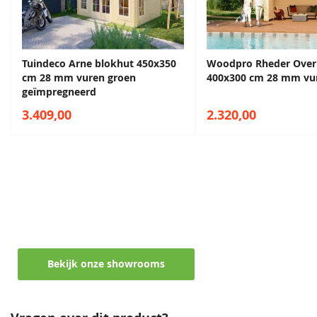
Tuindeco Arne blokhut 450x350
Woodpro Rheder Over
cm 28 mm vuren groen
400x300 cm 28 mm vu
geïmpregneerd
Sparregroen
Grachtengroen
Antiekgroen
Sparregroen
3.409,00
2.320,00
68,50
68,50
68,50
68,50
Maak een afspraak in een van de vele
showrooms
Ontvang persoonlijk en vrijblijvend advies
Bekijk onze showrooms
Lavagrijs
Antiekgroen
Zilvergrijs
Lavagrijs
68,50
68,50
68,50
68,50