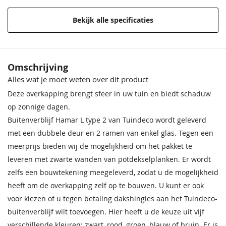
Materiaal
Onbehandeld lariks Douglas hout
Bekijk alle specificaties
Behandeling
Onbehandeld
Materiaal
Crèmewit
Lichteiken
Crèmewit
Bentheimerwit
Middeneiken
Bentheimerwit
Houtsoort
Geschaafd, gedroogd douglas
Omschrijving
68,50
68,50
68,50
68,50
68,50
68,50
Alles wat je moet weten over dit product
Impregneervloeistof
Impregneervloeistof Red
Modelserie
Tuindeco Hamar
zwart, 2,5L
Class Wood, 2,5L
Deze overkapping brengt sfeer in uw tuin en biedt schaduw
37,95
37,95
Afmeting (LxB)
478x395 cm
op zonnige dagen.
Buitenverblijf Hamar L type 2 van Tuindeco wordt geleverd
Ramen
Geen
met een dubbele deur en 2 ramen van enkel glas. Tegen een
meerprijs bieden wij de mogelijkheid om het pakket te
Nokhoogte
348 cm
leveren met zwarte wanden van potdekselplanken. Er wordt
zelfs een bouwtekening meegeleverd, zodat u de mogelijkheid
Garantie
Op dit product ontvangt u 5 jaar
Bentheimergeel
Donkereiken
Bentheimergeel
Zomergeel
Noten
Zomergeel
garantie
heeft om de overkapping zelf op te bouwen. U kunt er ook
68,50
68,50
68,50
68,50
68,50
68,50
voor kiezen of u tegen betaling dakshingles aan het Tuindeco-
Kleur
Onbehandeld, geschaafd, gedroogd
Impregneervloeistof
buitenverblijf wilt toevoegen. Hier heeft u de keuze uit vijf
douglas
honing, 2,5L
verschillende kleuren: zwart, rood, groen, blauw of bruin. Er is