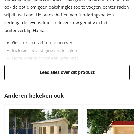
37,95
Daktype
Zadeldak
ook de optie om geen dakshingles toe te voegen, echter raden
wij dit wel aan. Het aanschaffen van funderingsbalken
Daktype filter
Zadeldak
verlengt de levensduur en tevens uw genot van het
buitenverblijf Hamar.
Breedte
395 cm
Staphorstergroen
Ecogroen
Frescogeel
Bronsgroen
Ebbenzwart
Staphorstergroen
Geschikt om zelf op te bouwen
Lengte
478 cm
68,50
68,50
68,50
68,50
68,50
68,50
Inclusief bevestigingsmaterialen
Hoge kwaliteit voor een lage prijs
Hoogte
348 cm
Dubbele deur voor toegankelijkheid
Lees alles over dit product
EAN code
8715815641943
Wandbalken van Lariks/Douglas hout
Anderen bekeken ook
Donkergroen
Kleur nog niet bekend.
Bronsgroen
Grachtengroen
Donkergroen
Deze wordt tijdig voor
68,50
68,50
68,50
68,50
levering doorgegeven.
68,50