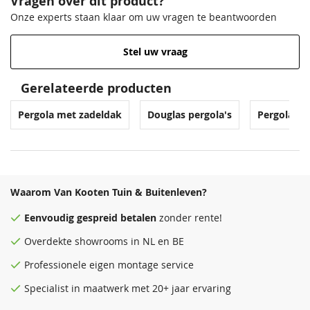
Vragen over dit product?
Onze experts staan klaar om uw vragen te beantwoorden
Stel uw vraag
Gerelateerde producten
Venstergrijs
Zilvergrijs
Donkergrijs
Venstergrijs
Pergola met zadeldak
Douglas pergola's
Pergola's
68,50
68,50
68,50
68,50
Waarom Van Kooten Tuin & Buitenleven?
Eenvoudig
gespreid betalen
zonder rente!
Overdekte
showrooms
in NL en BE
Professionele eigen montage service
Antraciet
Donkergrijs
Zeeblauw
Antraciet
Specialist in maatwerk met 20+ jaar ervaring
68,50
68,50
68,50
68,50