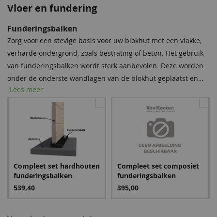
Vloer en fundering
Dakpanprofielplaten
Dakshingles
Bevestigingsmaterialen
Funderingsbalken
Tegen meerprijs kunt u bij dit product dakshingles bestellen.
Onze spijkerset bevat zowel spijkers als asfaltnagels voor het
Zorg voor een stevige basis voor uw blokhut met een vlakke,
Deze bitumen dakbedekking is uitermate geschikt voor het
monteren van dakplanken en dakbedekking. Voor modellen
verharde ondergrond, zoals bestrating of beton. Het gebruik
waterdicht afwerken van uw (hellende) dak, om zo de
groter dan 5 × 5 m raden we aan twee sets aan te schaffen
van funderingsbalken wordt sterk aanbevolen. Deze worden
levensduur van uw tuinverblijf te verlengen.
voor optimale stabiliteit.
onder de onderste wandlagen van de blokhut geplaatst en
Lees meer
bieden essentiële bescherming tegen regenwater, vocht en
Antraciet
schimmel. Met deze eenvoudige stap verlengt u de
4.095,90
levensduur van uw blokhut aanzienlijk.
Zwart
Spijkerset
Rood
Bitumenkit (per stuk)
Compleet set hardhouten
Compleet set composiet
862,65
24,95
862,65
9,60
funderingsbalken
funderingsbalken
539,40
395,00