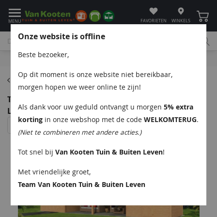
Winke
FAVORIETEN
WINKELS
MENU
Onze website is offline
Beste bezoeker,
Bel
App
Mail
Klantenservice
Op dit moment is onze website niet bereikbaar,
Kapschuren
morgen hopen we weer online te zijn!
Tuindeco Bergen XL Kapschuur type 12 1302x452 cm
Als dank voor uw geduld ontvangt u morgen
5% extra
Lariks/Douglashout blank
korting
in onze webshop met de code
WELKOMTERUG
.
(Niet te combineren met andere acties.)
Tot snel bij
Van Kooten Tuin & Buiten Leven
!
Met vriendelijke groet,
Team Van Kooten Tuin & Buiten Leven