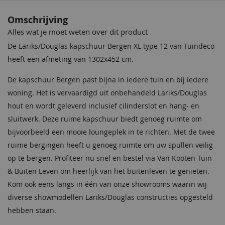
douglas
Omschrijving
Cilinderslot
Inclusief
Alles wat je moet weten over dit product
De Lariks/Douglas kapschuur Bergen XL type 12 van Tuindeco
Hang en
Inclusief
heeft een afmeting van 1302x452 cm.
sluitwerk
De kapschuur Bergen past bijna in iedere tuin en bij iedere
Daktype
Kapschuurdak
woning. Het is vervaardigd uit onbehandeld Lariks/Douglas
hout en wordt geleverd inclusief cilinderslot en hang- en
Daktype filter
Kapschuurdak
sluitwerk. Deze ruime kapschuur biedt genoeg ruimte om
Breedte
452 cm
bijvoorbeeld een mooie loungeplek in te richten. Met de twee
ruime bergingen heeft u genoeg ruimte om uw spullen veilig
Lengte
1302 cm
op te bergen. Profiteer nu snel en bestel via Van Kooten Tuin
& Buiten Leven om heerlijk van het buitenleven te genieten.
Hoogte
326 cm
Kom ook eens langs in één van onze showrooms waarin wij
EAN code
8715815644005
diverse showmodellen Lariks/Douglas constructies opgesteld
hebben staan.