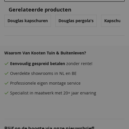
Gerelateerde producten
Douglas kapschuren
Douglas pergola's
Kapschuren
Waarom Van Kooten Tuin & Buitenleven?
Eenvoudig
gespreid betalen
zonder rente!
Overdekte
showrooms
in NL en BE
Professionele eigen montage service
Specialist in maatwerk met 20+ jaar ervaring
Blijf op de hoogte via onze nieuwsbrief!