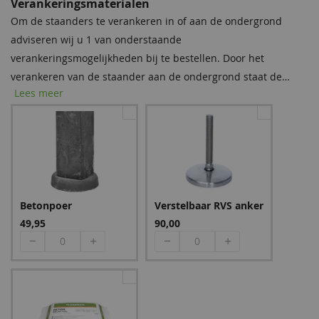
Verankeringsmaterialen
Om de staanders te verankeren in of aan de ondergrond
adviseren wij u 1 van onderstaande
Groen
Bruin
verankeringsmogelijkheden bij te bestellen. Door het
862,65
862,65
verankeren van de staander aan de ondergrond staat de
Lees meer
constructie beter beschermt tegen de wind. De prijzen staan
per stuk weergegeven. Indien u voor instortankers kiest dient
u per instortanker 1 zak snelcement bij te bestellen.
Blauw
Betonpoer
Verstelbaar RVS anker
1.024,65
49,95
90,00