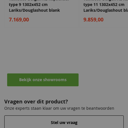
type 9 1302x452 cm
type 11 1302x452 cm
Lariks/Douglashout blank
Lariks/Douglashout b
7.169,00
9.859,00
Maak een afspraak in een van de vele
showrooms
Ontvang persoonlijk en vrijblijvend advies
Bekijk onze showrooms
Vragen over dit product?
Onze experts staan klaar om uw vragen te beantwoorden
Stel uw vraag