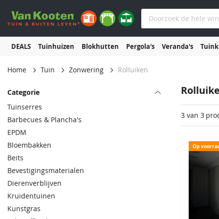
DEALS
Tuinhuizen
Blokhutten
Pergola's
Veranda's
Tuin
Home
Tuin
Zonwering
Rolluiken
Rolluik
Categorie
Tuinserres
3 van 3
pro
Barbecues & Plancha's
EPDM
Bloembakken
Op voorra
Beits
Bevestigingsmaterialen
Dierenverblijven
Kruidentuinen
Kunstgras