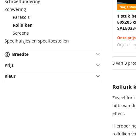
Schroeffundering
Nog 1 stuk
Zonwering
1 stuk be
Parasols
80x205 c
Rolluiken
SALE033
Screens
Onze prijs
Speelhuisjes en speeltoestellen
Originele p
Breedte
3 van 3
pro
Prijs
Kleur
Rolluik 
Zoveel func
hitte van d
effect.
Hierdoor he
rolluiken 