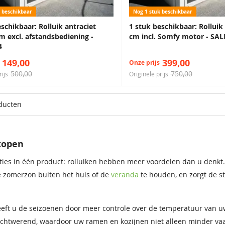
 beschikbaar
Nog 1 stuk beschikbaar
schikbaar: Rolluik antraciet
1 stuk beschikbaar: Rollui
m excl. afstandsbediening -
cm incl. Somfy motor - SAL
4
149,00
399,00
Onze prijs
500,00
750,00
rijs
Originele prijs
ducten
kopen
ties in één product: rolluiken hebben meer voordelen dan u denkt
e zomerzon buiten het huis of de
veranda
te houden, en zorgt de s
eft u de seizoenen door meer controle over de temperatuur van uw 
vochtwerend, waardoor uw ramen en kozijnen niet alleen minder v