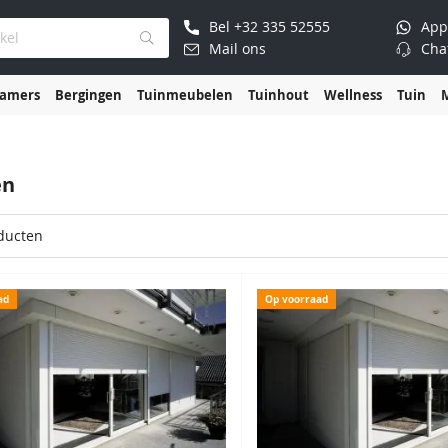
Bel
+32 335 52555
App
Mail ons
Cha
kamers
Bergingen
Tuinmeubelen
Tuinhout
Wellness
Tuin
en
ducten
ad
Op voorraad