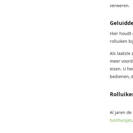
verweren.
Geluidd
Hier houdt 
rolluiken b
Als laatste
meer voorde
eisen. U he
bedienen, d
Rolluike
Al jaren de
tuinhuisjes