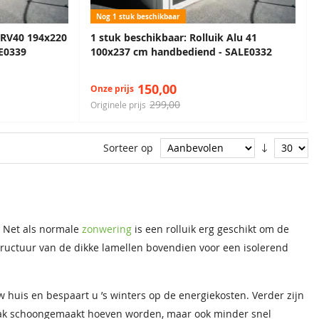
Nog 1 stuk beschikbaar
k RV40 194x220
1 stuk beschikbaar: Rolluik Alu 41
E0339
100x237 cm handbediend - SALE0332
150,00
Onze prijs
299,00
Originele prijs
Sorteer op
. Net als normale
zonwering
is een rolluik erg geschikt om de
tructuur van de dikke lamellen bovendien voor een isolerend
huis en bespaart u ’s winters op de energiekosten. Verder zijn
aak schoongemaakt hoeven worden, maar ook minder snel