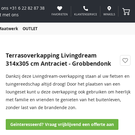
 ons
+31 6 22 82 87 38
Winke
t met ons
FAVORIETEN
KLANTENSERVICE
WINKELS
Maatwerk
OUTLET
Terrasoverkapping Livingdream
314x305 cm Antraciet - Grobbendonk
Dankzij deze Livingdream-overkapping staan al uw fietsen en
tuingereedschap altijd droog! Door het plaatsen van een
loungeset kunt u deze overkapping ook gebruiken om heerlijk
met familie en vrienden te genieten van het buitenleven,
zonder last van de brandende zon.
Geïnteresseerd? Vraag vrijblijvend een offerte aan