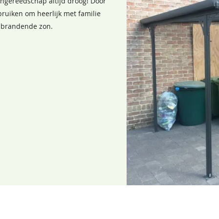
ingereedschap altijd droog! Door
ruiken om heerlijk met familie
e brandende zon.