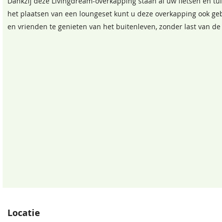
Dankzij deze Livingdream-overkapping staan al uw fietsen en tu
het plaatsen van een loungeset kunt u deze overkapping ook geb
en vrienden te genieten van het buitenleven, zonder last van d
Locatie