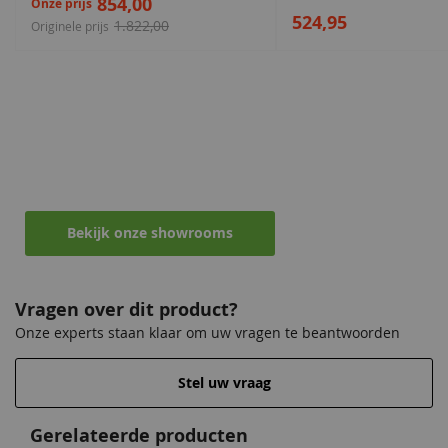
854,00
Onze prijs
524,95
1.822,00
Originele prijs
Maak een afspraak in een van de vele
showrooms
Ontvang persoonlijk en vrijblijvend advies
Bekijk onze showrooms
Vragen over dit product?
Onze experts staan klaar om uw vragen te beantwoorden
Stel uw vraag
Gerelateerde producten