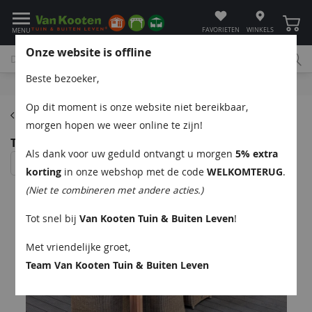
Winke
FAVORIETEN
WINKELS
MENU
Onze website is offline
Beste bezoeker,
Bel
App
Mail
Klantenservice
Op dit moment is onze website niet bereikbaar,
Tuintafels
morgen hopen we weer online te zijn!
Teak dinner tafel Rustiek 180 Tafel 180x90x80 cm
Als dank voor uw geduld ontvangt u morgen
5% extra
korting
in onze webshop met de code
WELKOMTERUG
.
(Niet te combineren met andere acties.)
Tot snel bij
Van Kooten Tuin & Buiten Leven
!
Met vriendelijke groet,
Team Van Kooten Tuin & Buiten Leven