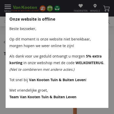
Winke
FAVORIETEN
WINKELS
MENU
Onze website is offline
Beste bezoeker,
Bel
App
Mail
Klantenservice
Op dit moment is onze website niet bereikbaar,
Pergola's
morgen hopen we weer online te zijn!
Trendhout Overkapping Refter XL 665x400 cm
Als dank voor uw geduld ontvangt u morgen
5% extra
korting
in onze webshop met de code
WELKOMTERUG
.
(Niet te combineren met andere acties.)
Tot snel bij
Van Kooten Tuin & Buiten Leven
!
Met vriendelijke groet,
Team Van Kooten Tuin & Buiten Leven