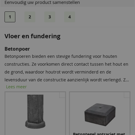
Eenvoudig uw product samenstellen
1
2
3
4
Vloer en fundering
Betonpoer
Betonpoeren bieden een stevige fundering voor houten
constructies. Ze voorkomen direct contact tussen het hout en
de grond, waardoor houtrot wordt verminderd en de
levensduur van de constructie aanzienlijk wordt verlengd. Zo
Lees meer
staat uw buitenverblijf stevig en blijft het langer mooi!
Betontegel antraciet met