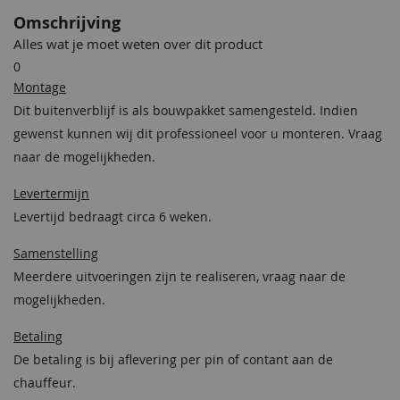
Materiaal
Onbehandeld lariks Douglas
Omschrijving
hout
Alles wat je moet weten over dit product
0
Behandeling Materiaal
Onbehandeld
Montage
Bevestigingsmaterialen
Inclusief
Dit buitenverblijf is als bouwpakket samengesteld. Indien
gewenst kunnen wij dit professioneel voor u monteren. Vraag
Boeidelen
28x265 mm incl. aluminium
naar de mogelijkheden.
daktrim en hemelwaterafvoer
Levertermijn
Nokhoogte
260 cm
Levertijd bedraagt circa 6 weken.
Afmeting robuuste
14,5x14,5 cm
Samenstelling
staanders
Meerdere uitvoeringen zijn te realiseren, vraag naar de
Daktype
Plat dak
mogelijkheden.
Betaling
Nokhoogte
260 cm
De betaling is bij aflevering per pin of contant aan de
Overstek voorkant
Circa 30 cm
chauffeur.