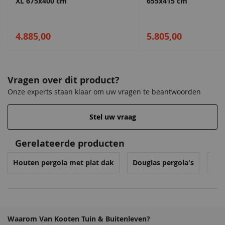
XL 675x400 cm
655x415 cm
Douglas overkappingen
.
4.885,00
5.805,00
Vragen over dit product?
Onze experts staan klaar om uw vragen te beantwoorden
Stel uw vraag
Gerelateerde producten
Houten pergola met plat dak
Douglas pergola's
Per
Waarom Van Kooten Tuin & Buitenleven?