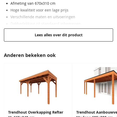
Schoren
4,5x14,5 cm
Afmeting van 670x310 cm
Hoge kwaliteit voor een lage prijs
Dakbeschot
Vellingdelen 1,8x14,5 cm
Verschillende maten en uitvoeringen
Dakbedekking zit standaard inbegrepen
Extra informatie
Inclusief PVC
hemelwaterafvoer
Hoogwaardig, onbehandeld Douglas hout
Lees alles over dit product
EAN code
8720246406214
Anderen bekeken ook
Trendhout Overkapping Refter
Trendhout Aanbouwv