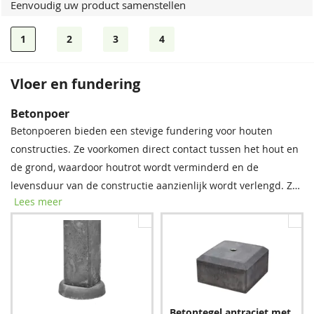
Eenvoudig uw product samenstellen
1
2
3
4
Vloer en fundering
Betonpoer
Betonpoeren bieden een stevige fundering voor houten
constructies. Ze voorkomen direct contact tussen het hout en
de grond, waardoor houtrot wordt verminderd en de
levensduur van de constructie aanzienlijk wordt verlengd. Zo
Lees meer
staat uw buitenverblijf stevig en blijft het langer mooi!
Betontegel antraciet met