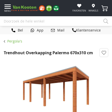
Winke
FAVORIETEN
WINKELS
MENU
Bel
App
Mail
Klantenservice
Pergola's
Trendhout Overkapping Palermo 670x310 cm