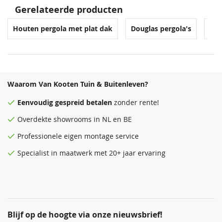
Gerelateerde producten
Houten pergola met plat dak
Douglas pergola's
Per
Waarom Van Kooten Tuin & Buitenleven?
Eenvoudig
gespreid betalen
zonder rente!
Overdekte
showrooms
in NL en BE
Professionele eigen montage service
Specialist in maatwerk met 20+ jaar ervaring
Blijf op de hoogte via onze nieuwsbrief!