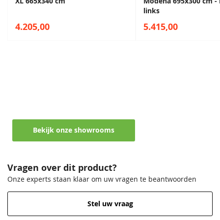
XL 665x340 cm
Modena 695x300 cm -
links
4.205,00
5.415,00
Maak een afspraak in een van de vele
showrooms
Ontvang persoonlijk en vrijblijvend advies
Bekijk onze showrooms
Vragen over dit product?
Onze experts staan klaar om uw vragen te beantwoorden
Stel uw vraag