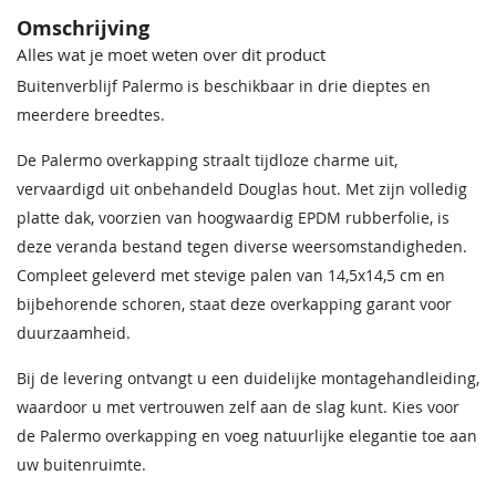
Omschrijving
Behandeling Materiaal
Onbehandeld
Alles wat je moet weten over dit product
Buitenverblijf Palermo is beschikbaar in drie dieptes en
Bevestigingsmaterialen
Inclusief
meerdere breedtes.
Breedte
670 cm
De Palermo overkapping straalt tijdloze charme uit,
Diepte
310 cm
vervaardigd uit onbehandeld Douglas hout. Met zijn volledig
platte dak, voorzien van hoogwaardig EPDM rubberfolie, is
Nokhoogte
245 cm
deze veranda bestand tegen diverse weersomstandigheden.
Compleet geleverd met stevige palen van 14,5x14,5 cm en
Afmeting robuuste
14,5x14,5 cm
bijbehorende schoren, staat deze overkapping garant voor
staanders
duurzaamheid.
Bouwtekening
Inclusief
Bij de levering ontvangt u een duidelijke montagehandleiding,
Daktype
Plat dak
waardoor u met vertrouwen zelf aan de slag kunt. Kies voor
de Palermo overkapping en voeg natuurlijke elegantie toe aan
Gordingen
6,5x14,5 cm
uw buitenruimte.