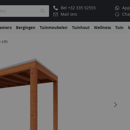
Bel
+32 335 52555
App
Mail ons
Cha
kamers
Bergingen
Tuinmeubelen
Tuinhout
Wellness
Tuin
5 cm