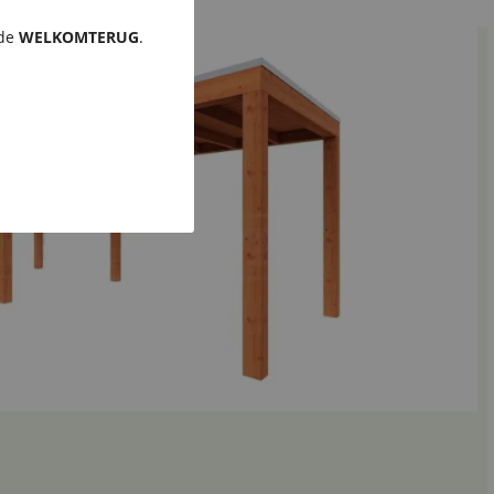
ode
WELKOMTERUG
.