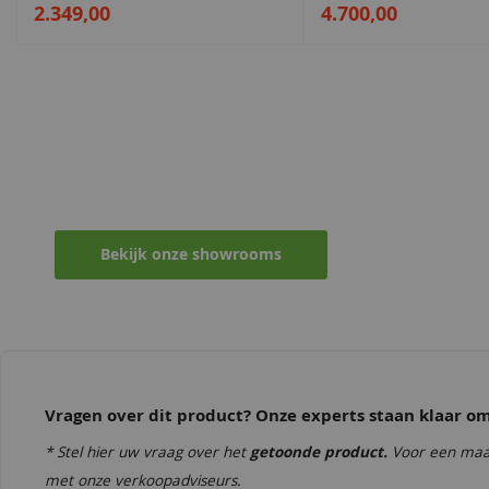
2.349,00
4.700,00
Maak een afspraak in een van de vel
Ontvang persoonlijk en vrijblijvend advies
Bekijk onze showrooms
Vragen over dit product? Onze experts staan klaar 
* Stel hier uw vraag over het
getoonde product.
Voor een maa
met onze verkoopadviseurs.