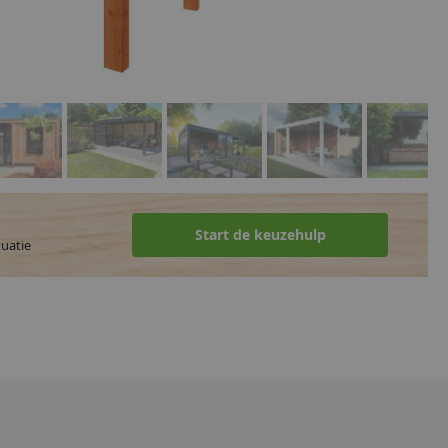
Start de keuzehulp
tuatie