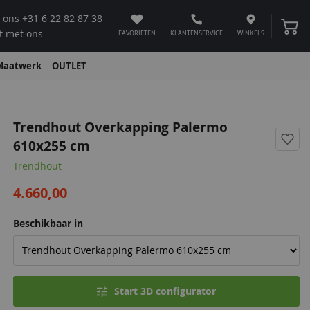
 ons
+31 6 22 82 87 38
Winke
t met ons
FAVORIETEN
KLANTENSERVICE
WINKELS
Maatwerk
OUTLET
Trendhout Overkapping Palermo
610x255 cm
Trendhout
4.660,00
Beschikbaar in
Start 3D configurator