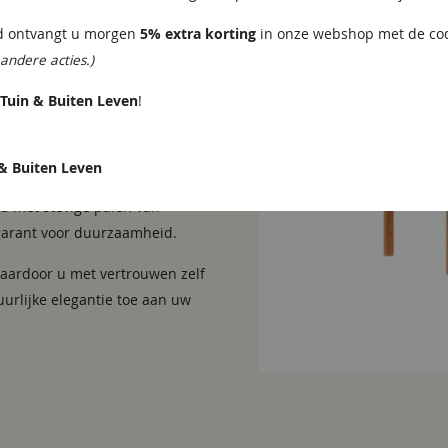
ld ontvangt u morgen
5% extra korting
in onze webshop met de c
andere acties.)
Tuin & Buiten Leven
!
re breedtes.
d uit onbehandeld Douglas hout.
& Buiten Leven
berfolie, is deze veranda
d met stevige palen van
,8x14,5 cm
garant voor duurzaamheid.
hemelwaterafvoer
waardoor u met vertrouwen zelf
urlijke elegantie toe aan uw
6