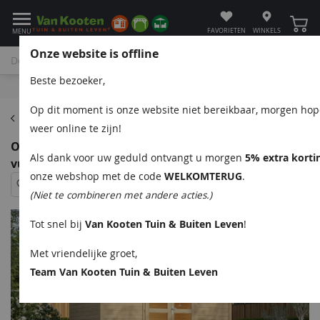
Winke
FAVORIETEN
WINKELS
MENU
Onze website is offline
Beste bezoeker,
Bel
App
Mail
Klantenservice
Op dit moment is onze website niet bereikbaar, morgen ho
Blokhutten
weer online te zijn!
Outdoor Life Quby blokhut 400x300 cm 28 mm
Als dank voor uw geduld ontvangt u morgen
5% extra korti
vuren blank
onze webshop met de code
WELKOMTERUG
.
(Niet te combineren met andere acties.)
Tot snel bij
Van Kooten Tuin & Buiten Leven
!
Met vriendelijke groet,
Team Van Kooten Tuin & Buiten Leven