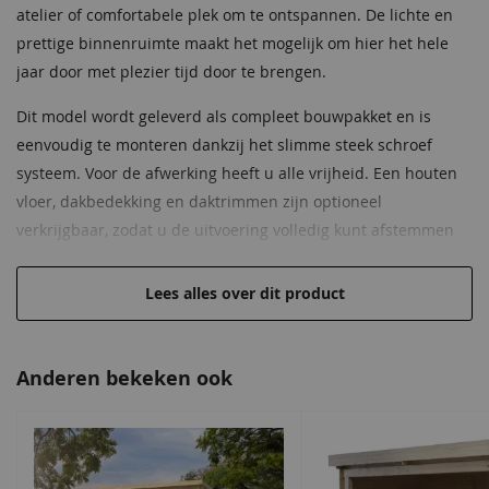
atelier of comfortabele plek om te ontspannen. De lichte en
Daktype filter
Plat dak
prettige binnenruimte maakt het mogelijk om hier het hele
jaar door met plezier tijd door te brengen.
Diepte
300 cm
Dit model wordt geleverd als compleet bouwpakket en is
Breedte
400 cm
eenvoudig te monteren dankzij het slimme steek schroef
systeem. Voor de afwerking heeft u alle vrijheid. Een houten
Lengte
300 cm
vloer, dakbedekking en daktrimmen zijn optioneel
verkrijgbaar, zodat u de uitvoering volledig kunt afstemmen
Dakhelling
0°
op uw wensen en de stijl van uw tuin.
EAN code
4743329268305
Lees alles over dit product
De Quby serie is uitgevoerd met massieve wanden van 28 mm
dik en is verkrijgbaar in de afmetingen 250 x 250 cm, 300 x
300 cm en 400 x 300 cm. U kunt kiezen voor een
Anderen bekeken ook
onbehandelde uitvoering om zelf een kleur aan te brengen of
voor een moderne kleurvariant in een combinatie van licht en
donkergrijs.