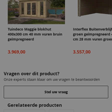
Naast comfort en uitstraling biedt dit model ook praktische
opbergruimte. Tuingereedschap, fietsen en andere spullen
kunnen netjes worden opgeborgen, waardoor de tuin
overzichtelijk blijft. Met de Quby kiest u voor een duurzame
en veelzijdige oplossing waarin gebruiksgemak, uitstraling en
Tuindeco Maggie blokhut
Interflex Buitenverblij
kwaliteit perfect samenkomen.
400x300 cm 40 mm vuren bruin
groen geïmpregneerd 
geïmpregneerd
cm 28 mm vuren groe
geïmpregneerd
3.969,00
3.557,00
Vragen over dit product?
Onze experts staan klaar om uw vragen te beantwoorden
Stel uw vraag
Gerelateerde producten