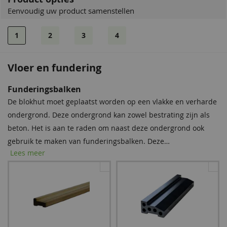
Eenvoudig uw product samenstellen
1
2
3
4
Vloer en fundering
EPDM
Funderingsbalken
Tegen een meerprijs kunt u EPDM mee laten leveren. Bij het
De blokhut moet geplaatst worden op een vlakke en verharde
pakket worden lijm en handschoenen geleverd. Inclusief
ondergrond. Deze ondergrond kan zowel bestrating zijn als
montagehandleiding.
beton. Het is aan te raden om naast deze ondergrond ook
gebruik te maken van funderingsbalken. Deze
Lees meer
funderingsbalken moeten onder de onderste wandlagen van
de blokhut geschoven worden, waardoor de blokhut niet
rechtstreeks in het regenwater komt te staan. De blokhut
wordt door de funderingsbalken beschermd tegen vocht en
schimmel, en de levensduur wordt verlengd. Wij raden u dan
EPDM-pakket incl.
ook ten zeerste aan één van de complete sets bij te bestellen.
dakdoorvoer