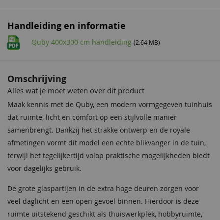
Incl. berging
Met berging
Plaatsing
Vrijstaand
Handleiding en informatie
Quby 400x300 cm handleiding
(2.64 MB)
Wandhoogte
222 cm
Nokhoogte
224 cm
Omschrijving
Wanddikte
28 mm
Alles wat je moet weten over dit product
Maak kennis met de Quby, een modern vormgegeven tuinhuis
Pakket afmeting Ca.
440x118x81 cm
dat ruimte, licht en comfort op een stijlvolle manier
Pakket gewicht Ca.
810 kg
samenbrengt. Dankzij het strakke ontwerp en de royale
afmetingen vormt dit model een echte blikvanger in de tuin,
Dakmaat
400x300 cm
terwijl het tegelijkertijd volop praktische mogelijkheden biedt
voor dagelijks gebruik.
Dakoppervlak
12 m²
De grote glaspartijen in de extra hoge deuren zorgen voor
Afmeting dubbele deur
158,8x195,7 cm
veel daglicht en een open gevoel binnen. Hierdoor is deze
ruimte uitstekend geschikt als thuiswerkplek, hobbyruimte,
Daktype
Plat dak