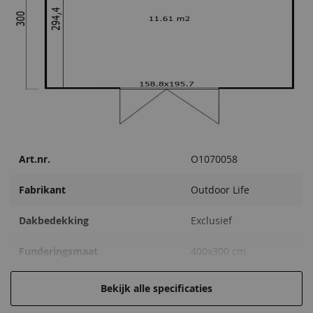
Ventilatieroosters
11,95
Art.nr.
O1070058
Fabrikant
Outdoor Life
Dakbedekking
Exclusief
Funderingsmaat
400x300 cm
Behandeling Materiaal
Onbehandeld
Bekijk alle specificaties