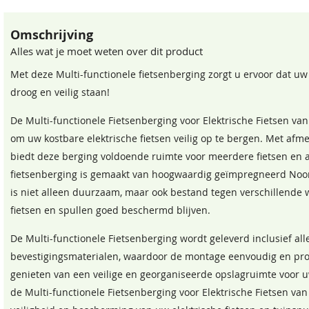
Deksel
Omschrijving
Geschikt voor
Alles wat je moet weten over dit product
grondbeugels
Met deze Multi-functionele fietsenberging zorgt u ervoor dat uw f
droog en veilig staan!
Regenwaterdicht
De Multi-functionele Fietsenberging voor Elektrische Fietsen van
Aflevervorm
om uw kostbare elektrische fietsen veilig op te bergen. Met af
Deuropening
biedt deze berging voldoende ruimte voor meerdere fietsen en
fietsenberging is gemaakt van hoogwaardig geïmpregneerd Noo
EAN code
is niet alleen duurzaam, maar ook bestand tegen verschillend
fietsen en spullen goed beschermd blijven.
De Multi-functionele Fietsenberging wordt geleverd inclusief al
bevestigingsmaterialen, waardoor de montage eenvoudig en prob
genieten van een veilige en georganiseerde opslagruimte voor uw
de Multi-functionele Fietsenberging voor Elektrische Fietsen van