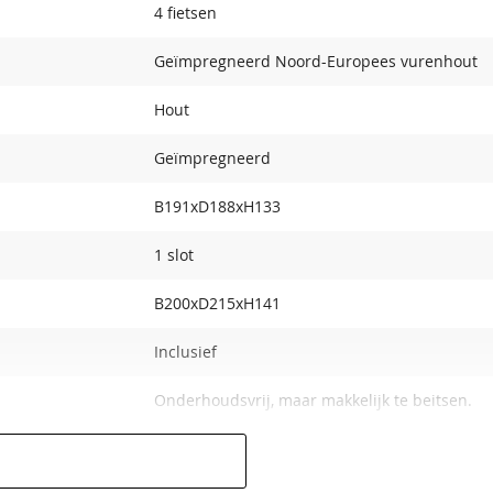
4 fietsen
Geïmpregneerd Noord-Europees vurenhout
Hout
Geïmpregneerd
B191xD188xH133
1 slot
B200xD215xH141
Inclusief
Onderhoudsvrij, maar makkelijk te beitsen.
141 cm