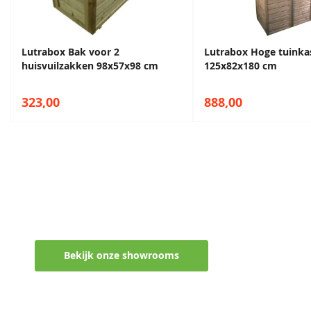
Lutrabox Bak voor 2
Lutrabox Hoge tuinka
huisvuilzakken 98x57x98 cm
125x82x180 cm
323,00
888,00
Maak een afspraak in een van de vel
Ontvang persoonlijk en vrijblijvend advies
Bekijk onze showrooms