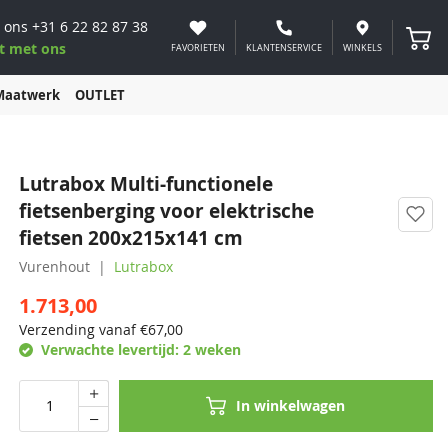
 ons
+31 6 22 82 87 38
Winke
t met ons
FAVORIETEN
KLANTENSERVICE
WINKELS
Maatwerk
OUTLET
Lutrabox Multi-functionele
fietsenberging voor elektrische
fietsen 200x215x141 cm
Vurenhout
Lutrabox
1.713,00
Verzending vanaf €
67,00
Verwachte levertijd:
2 weken
In winkelwagen