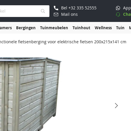
Bel
+32 335 52555
App
Mail ons
Cha
kamers
Bergingen
Tuinmeubelen
Tuinhout
Wellness
Tuin
nctionele fietsenberging voor elektrische fietsen 200x215x141 cm