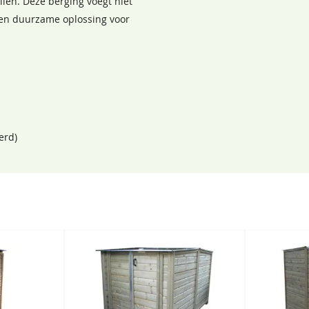
llen. Deze berging voegt niet
 een duurzame oplossing voor
erd)