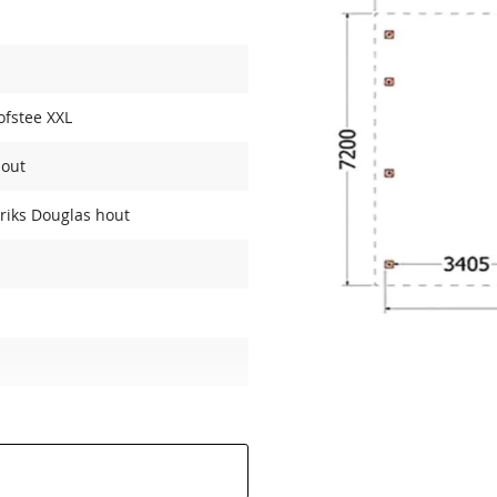
Afwerkplank vuren
Afwerkplank vuren
blank
geïmpregneerd
100,50
107,70
fstee XXL
hout
riks Douglas hout