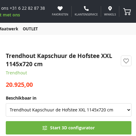
 ons
+31 6 22 82 87 38
Winke
t met ons
FAVORIETEN
KLANTENSERVICE
WINKELS
Maatwerk
OUTLET
Trendhout Kapschuur de Hofstee XXL
1145x720 cm
Trendhout
20.925,00
Beschikbaar in
Start 3D configurator