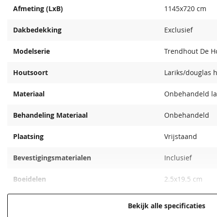
1.730,00
Afmeting (LxB)
1145x720 cm
Dakgootset antraciet
Dakgootset wit compleet
compleet
Dakbedekking
Exclusief
590,00
590,00
Modelserie
Trendhout De Ho
Houtsoort
Lariks/douglas 
Materiaal
Onbehandeld la
Behandeling Materiaal
Onbehandeld
Plaatsing
Vrijstaand
Bevestigingsmaterialen
Inclusief
Boeidelen
2.5x19.5 cm
Nokhoogte
500 cm
Bekijk alle specificaties