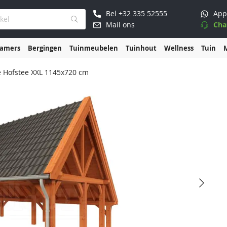
Bel
+32 335 52555
App
Mail ons
Cha
kamers
Bergingen
Tuinmeubelen
Tuinhout
Wellness
Tuin
 Hofstee XXL 1145x720 cm