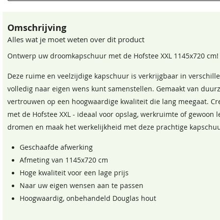
Wandhoogte
Voor 220 cm
Omschrijving
Afmeting robuuste staanders
19x19 cm
Alles wat je moet weten over dit product
Aantal robuuste staanders
14
Ontwerp uw droomkapschuur met de Hofstee XXL 1145x720 cm!
Bouwtekening
Inclusief
Deze ruime en veelzijdige kapschuur is verkrijgbaar in verschil
volledig naar eigen wens kunt samenstellen. Gemaakt van duur
Daktype
Kapschuurdak
vertrouwen op een hoogwaardige kwaliteit die lang meegaat. Cr
Wandhoogte achter
156 cm
met de Hofstee XXL - ideaal voor opslag, werkruimte of gewoon le
dromen en maak het werkelijkheid met deze prachtige kapschuu
Dakbeschot
1.8x14.5 cm
Geschaafde afwerking
EAN code
8720246402322
Afmeting van 1145x720 cm
Hoge kwaliteit voor een lage prijs
Naar uw eigen wensen aan te passen
Hoogwaardig, onbehandeld Douglas hout