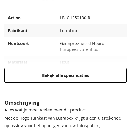
Art.nr.
LBLCH250180-R
Fabrikant
Lutrabox
Houtsoort
Geïmpregneerd Noord-
Europees vurenhout
Materiaal
Hout
Binnenmaat (Breedte
240x73x168 cm
Bekijk alle specificaties
x Diepte)
Buitenmaat
250x82x180 cm
Omschrijving
Aflevervorm
In panelen
Alles wat je moet weten over dit product
Met de Hoge Tuinkast van Lutrabox krijgt u een uitstekende
EAN code
8717202091270
oplossing voor het opbergen van uw tuinspullen,