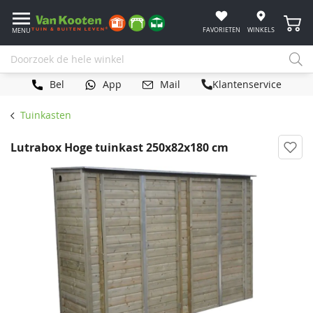
Winke
FAVORIETEN
WINKELS
MENU
Bel
App
Mail
Klantenservice
Tuinkasten
Lutrabox Hoge tuinkast 250x82x180 cm