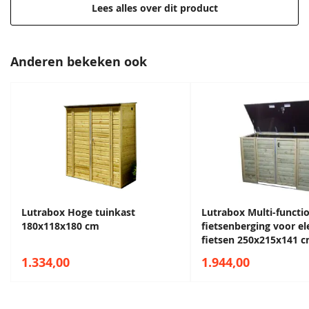
Deze tuinkast is de perfecte aanvulling voor elke tuin!
Lees alles over dit product
Afmeting van 250x82x180 cm
Extra hoog voor meer berging
Anderen bekeken ook
Hoge kwaliteit voor een lage prijs
Hoogwaardig, weerbestendig vurenhout
Bevestigingsmaterialen zitten inbegrepen
Lutrabox Hoge tuinkast
Lutrabox Multi-functi
180x118x180 cm
fietsenberging voor el
fietsen 250x215x141 
1.334,00
1.944,00