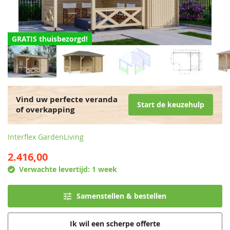
GRATIS thuisbezorgd!
Vind uw perfecte veranda
Start de keuzehulp
of overkapping
Interflex GardenLiving
2.416,00
Verwachte levertijd:
1 week
Samenstellen & bestellen
Ik wil een scherpe offerte