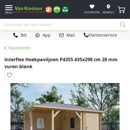
Winke
FAVORIETEN
WINKELS
MENU
Bel
App
Mail
Klantenservice
Paviljoenen
Interflex Hoekpaviljoen P4355 435x298 cm 28 mm
vuren blank