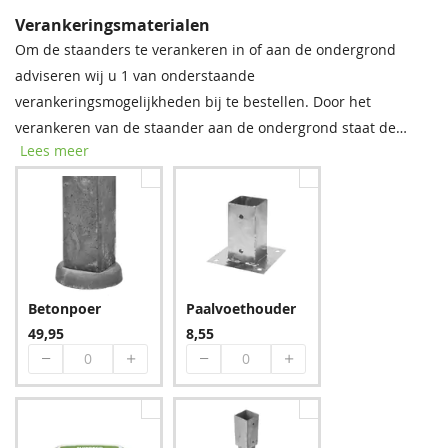
Verankeringsmaterialen
Om de staanders te verankeren in of aan de ondergrond
adviseren wij u 1 van onderstaande
Groen
Bruin
verankeringsmogelijkheden bij te bestellen. Door het
223,65
223,65
verankeren van de staander aan de ondergrond staat de
Lees meer
constructie beter beschermt tegen de wind. De prijzen staan
per stuk weergegeven. Indien u voor instortankers kiest dient
u per instortanker 1 zak snelcement bij te bestellen.
Blauw
Betonpoer
Paalvoethouder
265,65
49,95
8,55