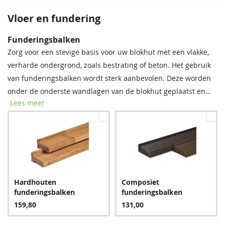
Vloer en fundering
Bevestigingsmaterialen
Dakshingles
Funderingsbalken
Onze spijkerset bevat zowel spijkers als asfaltnagels voor het
Tegen meerprijs kunt u bij dit product dakshingles bestellen.
Zorg voor een stevige basis voor uw blokhut met een vlakke,
monteren van dakplanken en dakbedekking. Voor modellen
Deze bitumen dakbedekking is uitermate geschikt voor het
verharde ondergrond, zoals bestrating of beton. Het gebruik
groter dan 5 × 5 m raden we aan twee sets aan te schaffen
waterdicht afwerken van uw (hellende) dak, om zo de
van funderingsbalken wordt sterk aanbevolen. Deze worden
voor optimale stabiliteit.
levensduur van uw tuinverblijf te verlengen.
onder de onderste wandlagen van de blokhut geplaatst en
Lees meer
bieden essentiële bescherming tegen regenwater, vocht en
schimmel. Met deze eenvoudige stap verlengt u de
levensduur van uw blokhut aanzienlijk.
Spijkerset
Zwart
Rood
Bitumenkit (per stuk)
Hardhouten
Composiet
24,95
223,65
223,65
9,60
funderingsbalken
funderingsbalken
159,80
131,00