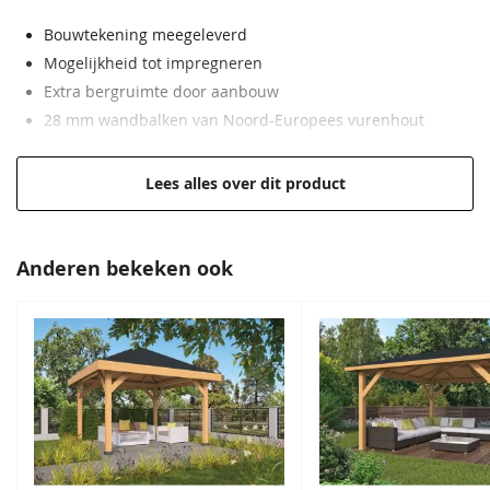
Boeidelen
Inclusief
Bouwtekening meegeleverd
Mogelijkheid tot impregneren
Funderingsmaat incl.
415 x 278 cm
Extra bergruimte door aanbouw
funderingsbalken
28 mm wandbalken van Noord-Europees vurenhout
Wandhoogte
218 cm
Lees alles over dit product
EAN code
8719831420285
Anderen bekeken ook