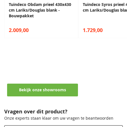
Tuindeco Obdam prieel 430x430
Tuindeco Syros prieel
cm Lariks/Douglas blank -
cm Lariks/Douglas bl
Bouwpakket
2.009,00
1.729,00
Maak een afspraak in een van de vele
showrooms
Ontvang persoonlijk en vrijblijvend advies
Bekijk onze showrooms
Vragen over dit product?
Onze experts staan klaar om uw vragen te beantwoorden