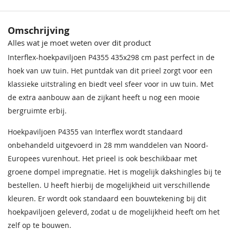
Nokhoogte
272 cm
Houtsoort
Vurenhout
Omschrijving
Alles wat je moet weten over dit product
Materiaal
Onbehandeld
Interflex-hoekpaviljoen P4355 435x298 cm past perfect in de
vurenhout
hoek van uw tuin. Het puntdak van dit prieel zorgt voor een
Behandeling Materiaal
Onbehandeld
klassieke uitstraling en biedt veel sfeer voor in uw tuin. Met
de extra aanbouw aan de zijkant heeft u nog een mooie
Daktype
Puntdak
bergruimte erbij.
Wanddikte
28 mm
Hoekpaviljoen P4355 van Interflex wordt standaard
onbehandeld uitgevoerd in 28 mm wanddelen van Noord-
Balken
28 mm wanddikte
Europees vurenhout. Het prieel is ook beschikbaar met
groene dompel impregnatie. Het is mogelijk dakshingles bij te
Bevestigingsmaterialen
Inclusief
bestellen. U heeft hierbij de mogelijkheid uit verschillende
Dakdelen
Dakplaten 18 mm
kleuren. Er wordt ook standaard een bouwtekening bij dit
hoekpaviljoen geleverd, zodat u de mogelijkheid heeft om het
Vloer
Exclusief
zelf op te bouwen.