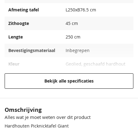
Afmeting tafel
L250xB76.5 cm
Zithoogte
45 cm
Lengte
250 cm
Bevestigingsmateriaal
Inbegrepen
Kleur
Geolied, geschaafd hardhout
EAN code
8715815028973
Bekijk alle specificaties
Houtsoort
Hardhout
Omschrijving
Alles wat je moet weten over dit product
Hardhouten Picknicktafel Giant