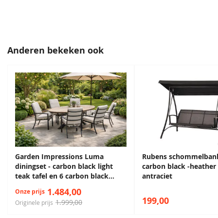
Anderen bekeken ook
Garden Impressions Luma
Rubens schommelbank -
diningset - carbon black light
carbon black -heather 
teak tafel en 6 carbon black
antraciet
desert sand fauteuils
1.484,00
Onze prijs
199,00
1.999,00
Originele prijs