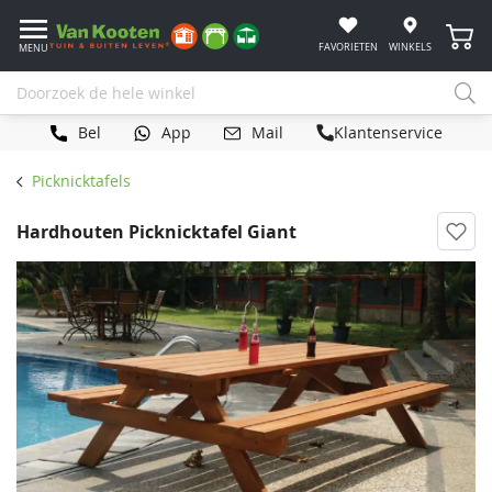
Winke
FAVORIETEN
WINKELS
MENU
Bel
App
Mail
Klantenservice
Picknicktafels
Hardhouten Picknicktafel Giant