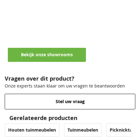
Maak een afspraak in een van de vele
showrooms
Ontvang persoonlijk en vrijblijvend advies
Bekijk onze showrooms
Vragen over dit product?
Onze experts staan klaar om uw vragen te beantwoorden
Stel uw vraag
Gerelateerde producten
Houten tuinmeubelen
Tuinmeubelen
Picknicktafels