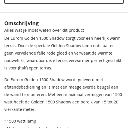
Hoogte
13,2 cm
Diepte
11 cm
Omschrijving
Alles wat je moet weten over dit product
Gewicht
2,4 kg
De Eurom Golden 1500 Shadow zorgt voor een heerlijk warm
Kabel Lengte
185 cm
terras. Door de speciale Golden Shadow lamp ontstaat er
geen vervelende felle rode gloed en verwaait de warmte
nauwelijks, waardoor deze terras verwarmer perfect geschikt
is voor (half) open terras.
De Eurom Golden 1500 Shadow wordt geleverd met
afstandsbediening en is met een meegeleverde beugel aan
de wand te monteren. Met een maximaal vermogen van 1500
watt heeft de Golden 1500 Shadow een bereik van 15 tot 20
vierkante meter.
• 1500 watt lamp