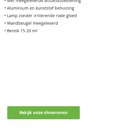
• Met meegeleverde afstandsbediening
• Aluminium en kunststof behuizing
• Lamp zonder irriterende rode gloed
• Wandbeugel meegeleverd
• Bereik 15-20 m²
Maak een afspraak in een van de vele
showrooms
Ontvang persoonlijk en vrijblijvend advies
Bekijk onze showrooms