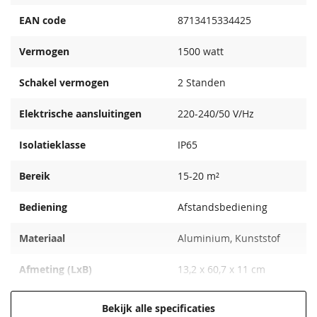
EAN code
8713415334425
Vermogen
1500 watt
Schakel vermogen
2 Standen
Elektrische aansluitingen
220-240/50 V/Hz
Isolatieklasse
IP65
Bereik
15-20 m²
Bediening
Afstandsbediening
Materiaal
Aluminium, Kunststof
Afmeting (LxB)
13,2 x 60,7 x 11 cm
Breedte
60,7 cm
Bekijk alle specificaties