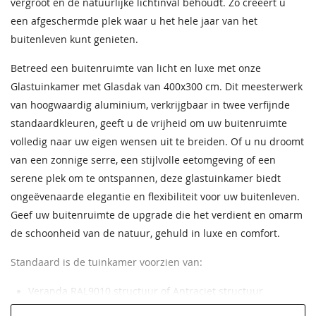
vergroot en de natuurlijke lichtinval behoudt. Zo creëert u
tape
een afgeschermde plek waar u het hele jaar van het
Boorhouder incl.
Inclusief
buitenleven kunt genieten.
boorkop 79 mm
Verlengsnoer t.b.v.
Betreed een buitenruimte van licht en luxe met onze
inbouw spotset
Gootafwerking
Inclusief
Glastuinkamer met Glasdak van 400x300 cm. Dit meesterwerk
4,00
Afstandsbediening t.b.v.
van hoogwaardig aluminium, verkrijgbaar in twee verfijnde
elektrisch
Condensprofielen
Inclusief
standaardkleuren, geeft u de vrijheid om uw buitenruimte
bovendak/onderdak
volledig naar uw eigen wensen uit te breiden. Of u nu droomt
zonwering
Bladvanger
Inclusief
van een zonnige serre, een stijlvolle eetomgeving of een
95,00
Gootkap
Vlakke afwerking
serene plek om te ontspannen, deze glastuinkamer biedt
ongeëvenaarde elegantie en flexibiliteit voor uw buitenleven.
Kliklijsten
Inclusief
Geef uw buitenruimte de upgrade die het verdient en omarm
de schoonheid van de natuur, gehuld in luxe en comfort.
Rubberafdekkers
Optioneel
Standaard is de tuinkamer voorzien van:
Muurplaat
Inclusief
Veranda RAL9010 structuur of Antraciet structuur
Bevestigingsmaterialen
Inclusief
Gootsierlijst tuinkamer vlak