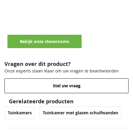
Maak een afspraak in een van de vele
showrooms
Ontvang persoonlijk en vrijblijvend advies
Bekijk onze showrooms
Vragen over dit product?
Onze experts staan klaar om uw vragen te beantwoorden
Stel uw vraag
Gerelateerde producten
Tuinkamers
Tuinkamer met glazen schuifwanden
T