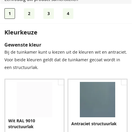
1
2
3
4
Kleurkeuze
Gootkap Rond of Klassiek
Gewenste kleur
Standaard wordt uw veranda met een vlakke afwerking
Bij de tuinkamer kunt u kiezen uit de kleuren wit en antraciet.
geleverd. Tegen meerprijs kunt u kiezen voor een ronde of
Voor beide kleuren geldt dat de tuinkamer gecoat wordt in
een klassieke gootsierlijst.
een structuurlak.
Ronde gootkap
Klassieke gootkap
Wit RAL 9010
76,00
76,00
Antraciet structuurlak
structuurlak