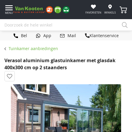
Winke
FAVORIETEN
WINKELS
MENU
Bel
App
Mail
Klantenservice
Tuinkamer aanbiedingen
Verasol aluminium glastuinkamer met glasdak
400x300 cm op 2 staanders