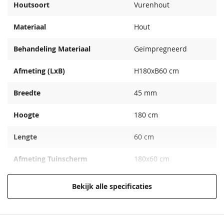
Houtsoort
Vurenhout
Materiaal
Hout
Behandeling Materiaal
Geïmpregneerd
Afmeting (LxB)
H180xB60 cm
Breedte
45 mm
Hoogte
180 cm
Lengte
60 cm
Afmeting Tuinscherm
180x60 cm
EAN code
8715815003437
Bekijk alle specificaties