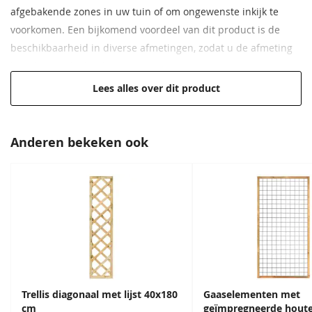
afgebakende zones in uw tuin of om ongewenste inkijk te
voorkomen. Een bijkomend voordeel van dit product is de
beschikbaarheid in diverse afmetingen, zodat u de afmeting
kunt kiezen die het beste bij uw tuinproject past. Hiermee
heeft u de flexibiliteit om uw buitenruimte op maat in te
Lees alles over dit product
richten.
Afmeting van 60x180 cm
Anderen bekeken ook
Geïmpregneerd grenenhout
Hoge kwaliteit voor een lage prijs
Creëert een natuurlijke afscheiding
Verschillende breedtematen beschikbaar
Trellis diagonaal met lijst 40x180
Gaaselementen met
cm
geïmpregneerde hout