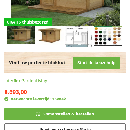
GRATIS thuisbezorgd!
Vind uw perfecte blokhut
Start de keuzehulp
Interflex GardenLiving
8.693,00
Verwachte levertijd:
1 week
Samenstellen & bestellen
Ik wil een scherpe offerte