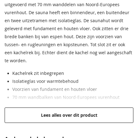
uitgevoerd met 70 mm wanddelen van Noord-Europees
vurenhout. De sauna heeft een binnendeur, een buitendeur
Garantie
Op dit ontvangt u 5 jaar
garantie
en twee uitzetramen met isolatieglas. De saunahut wordt
geleverd met fundament en houten vloer. Ook zitten er drie
Fabrikant
Interflex GardenLiving
brede banken bij van espen hout. Deze zijn voorzien van
tussen- en rugleuningen en kopsteunen. Tot slot zit er ook
een kachelrek bij. Echter dient de kachel nog wel aangeschaft
te worden.
Kachelrek zit inbegrepen
Isolatieglas voor warmtebehoud
Voorzien van fundament en houten vloer
70 mm wandbalken van Noord-Europees vurenhout
Lees alles over dit product