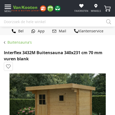
Winke
FAVORIETEN
WINKELS
MENU
Bel
App
Mail
Klantenservice
Buitensauna's
Interflex 3432M Buitensauna 340x231 cm 70 mm
vuren blank