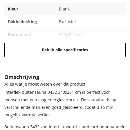
Kleur
Blank
Dakbedekking
Exclusief
Buitenmaat
340x321 cm
Funderingsmaat
320x211 cm
Bekijk alle specificaties
Nokhoogte
280 cm
Houtsoort
Vurenhout
Omschrijving
Alles wat je moet weten over dit product
Materiaal
Onbehandeld vurenhout
Interflex-buitensauna 3432 340x231 cm is perfect voor
Behandeling
Onbehandeld
mensen met een laag energieverbruik. De saunahut is op
Materiaal
verschillende manieren goed geïsoleerd, zodat u zo min
mogelijk warmte verliest.
Daktype
Plat dak
Buitensauna 3432 van Interflex wordt standaard onbehandeld
Wanddikte
70 mm