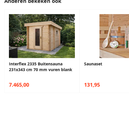
Anderen bekeken ook
Interflex 2335 Buitensauna
Saunaset
231x343 cm 70 mm vuren blank
7.465,00
131,95
Maak een afspraak in een van de vele
showrooms
Ontvang persoonlijk en vrijblijvend advies