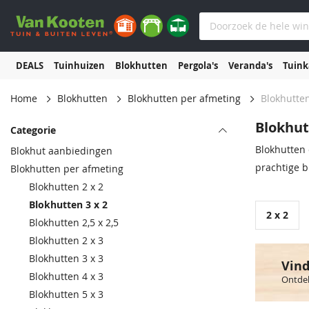
DEALS
Tuinhuizen
Blokhutten
Pergola's
Veranda's
Tuin
Home
Blokhutten
Blokhutten per afmeting
Blokhutten
Blokhut
Categorie
Blokhutten 
Blokhut aanbiedingen
prachtige b
Blokhutten per afmeting
Blokhutten 2 x 2
Blokhutten 3 x 2
2 x 2
Blokhutten 2,5 x 2,5
Blokhutten 2 x 3
Blokhutten 3 x 3
Vind
Blokhutten 4 x 3
Ontdek
Blokhutten 5 x 3