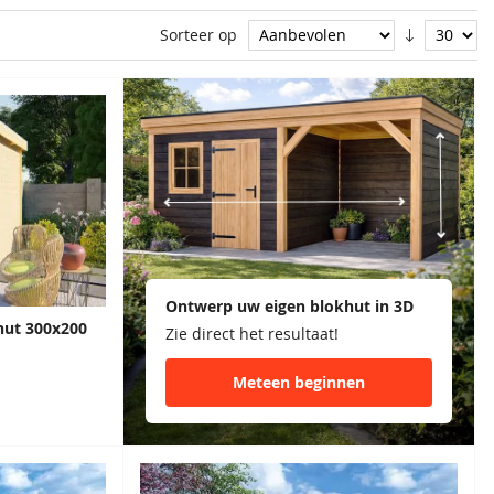
ina
Sorteer op
Ontwerp uw eigen blokhut in 3D
hut 300x200
Zie direct het resultaat!
Meteen beginnen