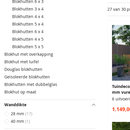
Blokhutten 6 x 3
Blokhutten 3 x 4
27 van 30
p
Blokhutten 4 x 4
Blokhutten 5 x 4
Blokhutten 6 x 4
Blokhutten 4 x 5
Blokhutten 5 x 5
Blokhut met overkapping
Blokhut met luifel
Douglas blokhutten
Geïsoleerde blokhutten
Blokhutten met dubbelglas
Tuindeco
Blokhut op maat
mm vure
6 uitvoe
Wanddikte
1.149,0
28 mm
17
40 mm
1