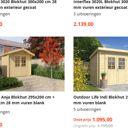
x 3020 Blokhut 300x200 cm 28
Interflex 3020L Blokhut 30
 exterieur gecoat
mm vuren exterieur gecoat
ringen
3 uitvoeringen
0
2.139,00
 Anja Blokhut 295x200 cm +
Outdoor Life Indi Blokhut 
0 cm 28 mm vuren blank
mm vuren blank
5 uitvoeringen
ringen
1.095,00
Onze prijs
0
1.195,00
Originele prijs