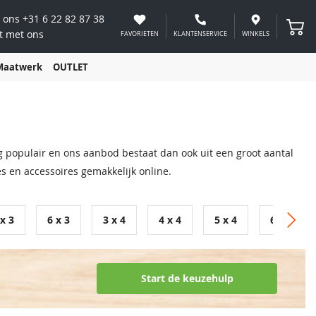
 ons
+31 6 22 82 87 38
Winke
t met ons
FAVORIETEN
KLANTENSERVICE
WINKELS
Maatwerk
OUTLET
rg populair en ons aanbod bestaat dan ook uit een groot aantal
s en accessoires gemakkelijk online.
 x 3
6 x 3
3 x 4
4 x 4
5 x 4
6 x 4
Start de keuzehulp