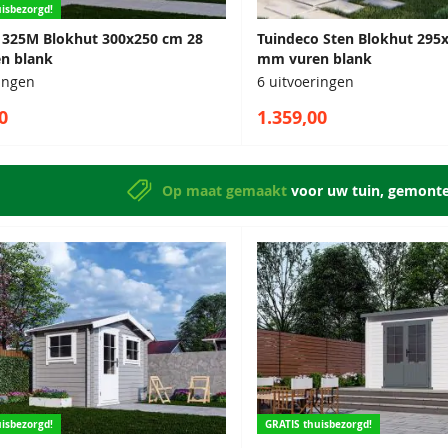
isbezorgd!
x 325M Blokhut 300x250 cm 28
Tuindeco Sten Blokhut 295
n blank
mm vuren blank
ringen
6 uitvoeringen
0
1.359,00
Op maat gemaakt
voor uw tuin, gemont
isbezorgd!
GRATIS thuisbezorgd!