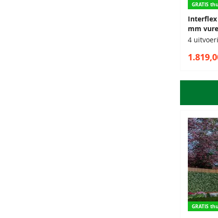
GRATIS thu
Interfle
mm vure
4 uitvoe
1.819,0
GRATIS thu