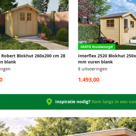
GRATIS thuisbezorgd!
 Robert Blokhut 260x200 cm 28
Interflex 2520 Blokhut 250
n blank
mm vuren blank
ringen
8 uitvoeringen
0
1.493,00
Inspiratie nodig?
Kom langs in een va