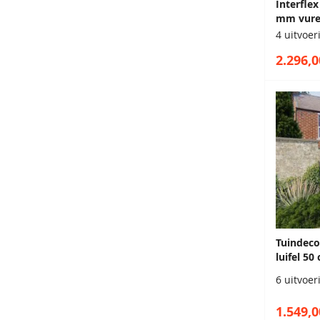
Interfle
mm vuren
4 uitvoe
2.296,0
Tuindeco
luifel 5
6 uitvoe
1.549,0