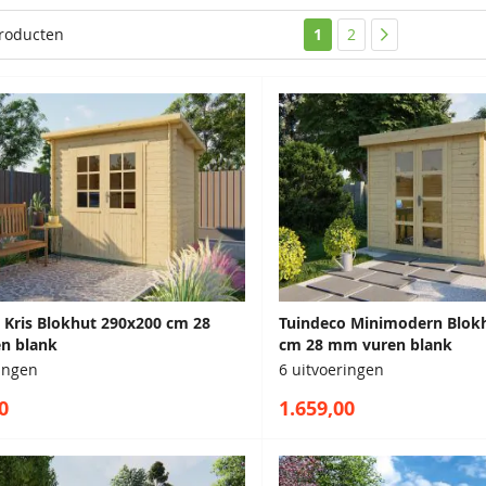
U lees momenteel pag
Pagina
Pagina
roducten
1
2
Pagina
 Kris Blokhut 290x200 cm 28
Tuindeco Minimodern Blok
n blank
cm 28 mm vuren blank
ringen
6 uitvoeringen
0
1.659,00