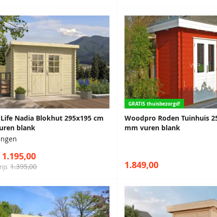
GRATIS thuisbezorgd!
Life Nadia Blokhut 295x195 cm
Woodpro Roden Tuinhuis 2
uren blank
mm vuren blank
ringen
1.195,00
1.849,00
1.395,00
rijs