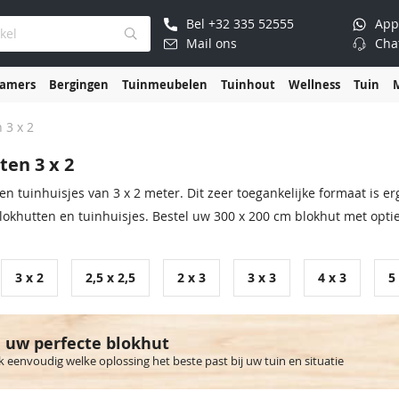
Bel
+32 335 52555
App
Mail ons
Cha
kamers
Bergingen
Tuinmeubelen
Tuinhout
Wellness
Tuin
 3 x 2
ten 3 x 2
en tuinhuisjes van 3 x 2 meter. Dit zeer toegankelijke formaat is e
lokhutten en tuinhuisjes. Bestel uw 300 x 200 cm blokhut met optie
3 x 2
2,5 x 2,5
2 x 3
3 x 3
4 x 3
5
 uw perfecte blokhut
 eenvoudig welke oplossing het beste past bij uw tuin en situatie