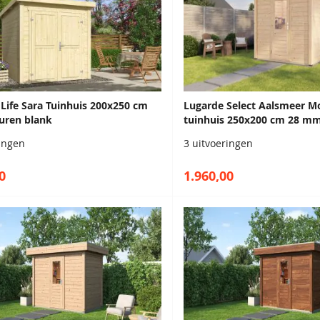
Life Sara Tuinhuis 200x250 cm
Lugarde Select Aalsmeer M
uren blank
tuinhuis 250x200 cm 28 mm
ringen
3 uitvoeringen
0
1.960,00