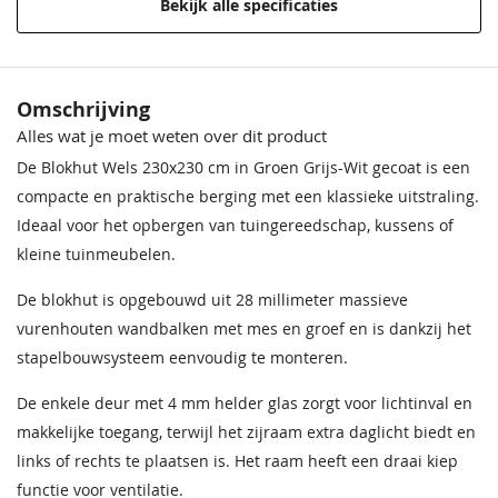
Bekijk alle specificaties
Houtsoort
Vurenhout
Afmeting (LxB)
250x250 cm
Omschrijving
Alles wat je moet weten over dit product
Wandhoogte
194 cm
De Blokhut Wels 230x230 cm in Groen Grijs-Wit gecoat is een
Nokhoogte
234 cm
compacte en praktische berging met een klassieke uitstraling.
Ideaal voor het opbergen van tuingereedschap, kussens of
Wanddikte
28 mm
kleine tuinmeubelen.
Kleur
Green Grey-Wit
De blokhut is opgebouwd uit 28 millimeter massieve
vurenhouten wandbalken met mes en groef en is dankzij het
Binnenruimte
5 m2
stapelbouwsysteem eenvoudig te monteren.
Dakmaat
263x250 cm
De enkele deur met 4 mm helder glas zorgt voor lichtinval en
makkelijke toegang, terwijl het zijraam extra daglicht biedt en
Hang en sluitwerk
Inclusief
links of rechts te plaatsen is. Het raam heeft een draai kiep
Bouwtekening
Inclusief
functie voor ventilatie.