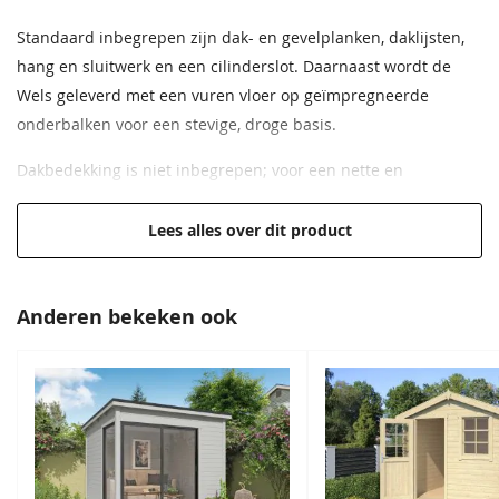
Daktype
Zadeldak
Standaard inbegrepen zijn dak- en gevelplanken, daklijsten,
hang en sluitwerk en een cilinderslot. Daarnaast wordt de
Daktype filter
Zadeldak
Wels geleverd met een vuren vloer op geïmpregneerde
onderbalken voor een stevige, droge basis.
Diepte
250 cm
Dakbedekking is niet inbegrepen; voor een nette en
Breedte
250 cm
duurzame afwerking adviseren wij dakshingles in een kleur
naar keuze.
Lees alles over dit product
Lengte
250 cm
Belangrijkste kenmerken
Dakhelling
20°
Wanddikte: 28 millimeter massief vurenhout
Anderen bekeken ook
EAN code
8711615186318
Enkele deur met 4 mm helder glas
Zijraam links of rechts te plaatsen, met draai kiep functie
Inclusief houten vloer met geïmpregneerde onderbalken
Dak- en gevelplanken, daklijsten, hang en sluitwerk
inbegrepen
Cilinderslot voor veilige afsluiting