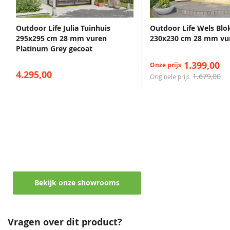
Eenvoudige zelfmontage door stapelbouwsysteem
Exclusief dakbedekking, advies: dakshingles in gewenste
Outdoor Life Julia Tuinhuis
Outdoor Life Wels Blo
kleur
295x295 cm 28 mm vuren
230x230 cm 28 mm vu
Platinum Grey gecoat
1.399,00
Onze prijs
4.295,00
1.679,00
Originele prijs
Maak een afspraak in een van de vele
showrooms
Ontvang persoonlijk en vrijblijvend advies
Bekijk onze showrooms
Vragen over dit product?