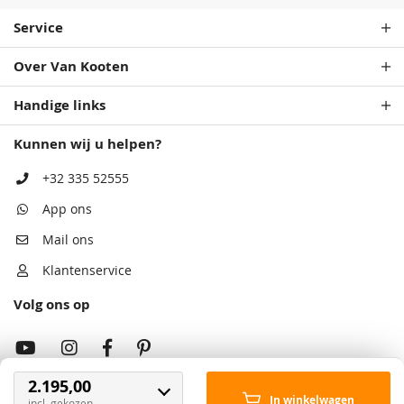
Service
Over Van Kooten
Handige links
Kunnen wij u helpen?
+32 335 52555
App ons
Mail ons
Klantenservice
Volg ons op
2.195,00
In winkelwagen
incl. gekozen