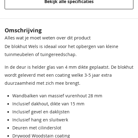
Bekijk alle specificaties
Houtsoort
Vurenhout
Incl. berging
Met berging
Omschrijving
Alles wat je moet weten over dit product
Afmeting (LxB)
220x220 cm
De blokhut Wels is ideaal voor het opbergen van kleine
Wandhoogte
194 cm
tuinmeubelen of tuingereedschap.
Nokhoogte
234 cm
In de deur is helder glas van 4 mm dikte geplaatst. De blokhut
wordt geleverd met een coating welke 3-5 jaar extra
Wanddikte
28 mm
duurzaamheid met zich mee brengt.
Kleur
Carbon Grey-Wit
Wandbalken van massief vurenhout 28 mm
Inclusief dakhout, dikte van 15 mm
Binnenruimte
3,8 m2
Inclusief gevel en daklijsten
Inclusief hang en sluitwerk
Dakmaat
231x220 cm
Deuren met cilinderslot
Hang en sluitwerk
Inclusief
Drywood Woodstain coating