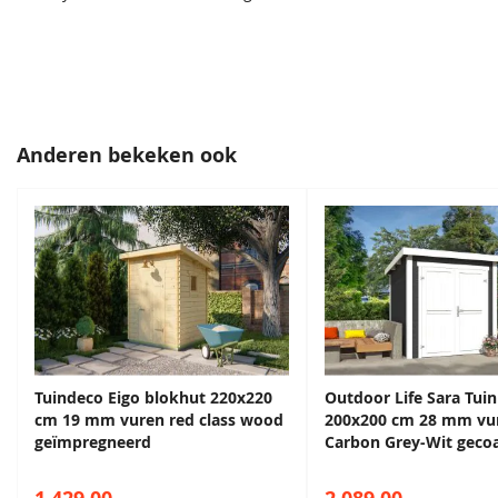
Bouwtekening
Inclusief
Daktype
Zadeldak
Daktype filter
Zadeldak
Anderen bekeken ook
Dakhelling
23°
EAN code
8717209761183
Tuindeco Eigo blokhut 220x220
Outdoor Life Sara Tui
cm 19 mm vuren red class wood
200x200 cm 28 mm vu
geïmpregneerd
Carbon Grey-Wit geco