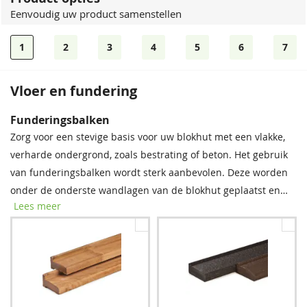
Eenvoudig uw product samenstellen
1
2
3
4
5
6
7
Vloer en fundering
Dakshingles
Bevestigingsmaterialen
Funderingsbalken
Tegen meerprijs kunt u bij dit product dakshingles bestellen.
Onze spijkerset bevat zowel spijkers als asfaltnagels voor het
Zorg voor een stevige basis voor uw blokhut met een vlakke,
Deze bitumen dakbedekking is uitermate geschikt voor het
monteren van dakplanken en dakbedekking. Voor modellen
verharde ondergrond, zoals bestrating of beton. Het gebruik
waterdicht afwerken van uw (hellende) dak, om zo de
groter dan 5 × 5 m raden we aan twee sets aan te schaffen
van funderingsbalken wordt sterk aanbevolen. Deze worden
levensduur van uw tuinverblijf te verlengen.
voor optimale stabiliteit.
onder de onderste wandlagen van de blokhut geplaatst en
Lees meer
bieden essentiële bescherming tegen regenwater, vocht en
schimmel. Met deze eenvoudige stap verlengt u de
levensduur van uw blokhut aanzienlijk.
Zwart
Spijkerset
Rood
Bitumenkit (per stuk)