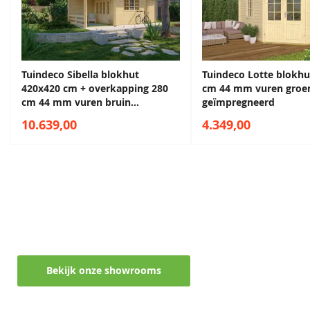
Dakoppervlak
42,1 m²
Afmeting zijaanbouw
160x420 cm
Sparregroen
Antiekgroen
Tuindeco Sibella blokhut
Tuindeco Lotte blokhu
68,50
68,50
420x420 cm + overkapping 280
cm 44 mm vuren groe
Binnenmaat
150x400 cm
cm 44 mm vuren bruin
geïmpregneerd
zijaanbouw
geïmpregneerd
10.639,00
4.349,00
Afmeting berging
400x400 cm
Afmeting dubbele
261x196 cm
deur
Maak een afspraak in een van de vele
showrooms
Gespiegeld op te
Ja, dit is mogelijk.
bouwen
Ontvang persoonlijk en vrijblijvend advies
Lavagrijs
Zilvergrijs
68,50
68,50
Cilinderslot
Inclusief
Bekijk onze showrooms
Hang en sluitwerk
Inclusief