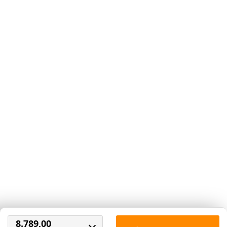
Havanna
Donkerbruin
68,50
68,50
Kleur nog niet bekend.
Zwart
Deze wordt tijdig voor
levering doorgegeven.
8.789,00