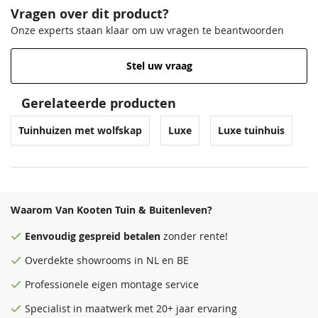
Daktype
Wolfskap
Vragen over dit product?
Onze experts staan klaar om uw vragen te beantwoorden
Daktype filter
Wolfskap
Stel uw vraag
Funderingsmaat
838x408 cm
inclusief
Venstergrijs
Donkergrijs
funderingsbalken
68,50
68,50
Gerelateerde producten
Diepte
420 cm
Tuinhuizen met wolfskap
Luxe
Luxe tuinhuis
L
Breedte
850 cm
Lengte
420 cm
Waarom Van Kooten Tuin & Buitenleven?
Hoogte
317 mm
Eenvoudig
gespreid betalen
zonder rente!
Antraciet
Zeeblauw
Afmeting raam
201x95 cm
Overdekte
showrooms
in NL en BE
68,50
68,50
EAN code
8715815407549
Professionele eigen montage service
Specialist in maatwerk met 20+ jaar ervaring