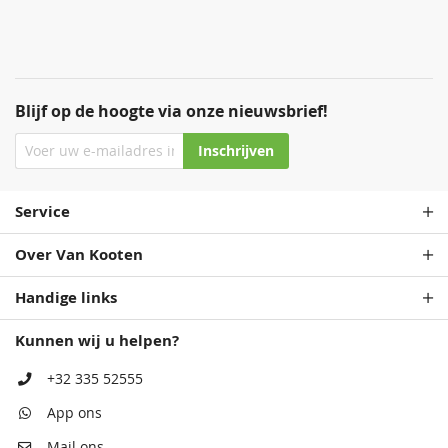
Blijf op de hoogte via onze nieuwsbrief!
Staalblauw
Patrolblauw
Inschrijven
68,50
68,50
Service
Over Van Kooten
Handige links
Kunnen wij u helpen?
Antiekblauw
Monumentenblauw
+32 335 52555
68,50
68,50
App ons
Mail ons