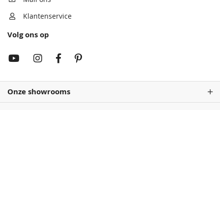
Klantenservice
Volg ons op
Rembrandtrood
Wijnrood
68,50
68,50
Onze showrooms
Antiekrood
Roodbruin
68,50
68,50