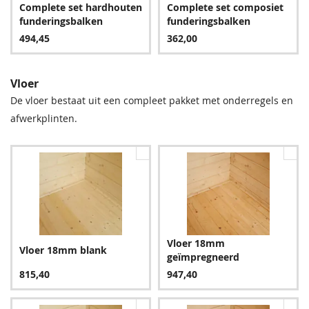
Complete set hardhouten
Complete set composiet
511,20
24,95
511,20
9,60
funderingsbalken
funderingsbalken
494,45
362,00
Vloer
De vloer bestaat uit een compleet pakket met onderregels en
afwerkplinten.
Groen
Bruin
511,20
511,20
Vloer 18mm
Vloer 18mm blank
geïmpregneerd
Blauw
815,40
947,40
607,20