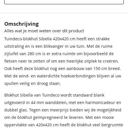
Materiaal
Onbehandeld vurenhout
Behandeling Materiaal
Onbehandeld
Crèmewit
Bentheimerwit
Omschrijving
68,50
68,50
Alles wat je moet weten over dit product
Houtsoort
Geschaafd, gedroogd vuren
Tuindeco-blokhut Sibella 420x420 cm heeft een strakke
Incl. berging
Met berging
uitstraling en is een blikvanger in uw tuin. Met de ruime
zijluifel van 280 cm is er extra ruimte om bijvoorbeeld de
Afmeting (LxB)
420x420 cm + luifel 280 cm +
fietsen neer te zetten of om een heerlijke zitplek te creëren.
aanbouw 150 cm
Ook heeft deze blokhut nog een aanbouw van 150 cm breed.
Ramen
1 raam dat geopend kan
Met de wind- en waterdichte hoekverbindingen blijven al uw
worden 201x95 cm.
spullen veilig en droog staan.
Bentheimergeel
Zomergeel
68,50
68,50
Deur
Harmonicadeur
Blokhut Sibella van Tuindeco wordt standaard blank
uitgevoerd in 44 mm wanddelen, met een harmonicadeur en
Wandhoogte
229 cm
dubbel glas. Tegen een meerprijs bieden wij de mogelijkheid
om de blokhut geïmpregneerd te leveren. Met een mooie
Nokhoogte
Ca. 317 cm
oppervlakte van 420x420 cm heeft de blokhut veel bergruimte