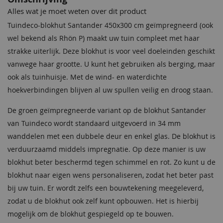
Houtsoort
Geschaafd, gedroogd vuren
68,50
68,50
68,50
68,50
68,50
68,50
Alles wat je moet weten over dit product
Impregneervloeistof
Impregneervloeistof Red
zwart, 2,5L
Class Wood 2,5L
Breedte x Diepte
450 x 300 cm
Tuindeco-blokhut Santander 450x300 cm geïmpregneerd (ook
37,95
37,95
wel bekend als Rhön P) maakt uw tuin compleet met haar
Incl. berging
Met berging
strakke uiterlijk. Deze blokhut is voor veel doeleinden geschikt
vanwege haar grootte. U kunt het gebruiken als berging, maar
Ramen
1 raam
ook als tuinhuisje. Met de wind- en waterdichte
Wanddikte
34 mm
hoekverbindingen blijven al uw spullen veilig en droog staan.
Bentheimergeel
Donkereiken
Bentheimergeel
Zomergeel
Noten
Zomergeel
De groen geïmpregneerde variant op de blokhut Santander
Garantie
Op dit product ontvangt u 5
68,50
68,50
68,50
68,50
68,50
68,50
jaar garantie
van Tuindeco wordt standaard uitgevoerd in 34 mm
wanddelen met een dubbele deur en enkel glas. De blokhut is
Impregneervloeistof
Beglazing
Echt enkel glas
honing 2,5L
verduurzaamd middels impregnatie. Op deze manier is uw
37,95
blokhut beter beschermd tegen schimmel en rot. Zo kunt u de
Extra informatie
Deze blokhut heeft wind- en
blokhut naar eigen wens personaliseren, zodat het beter past
waterdichte hoekverbindingen
bij uw tuin. Er wordt zelfs een bouwtekening meegeleverd,
Kleur
Groen geïmpregneerd,
zodat u de blokhut ook zelf kunt opbouwen. Het is hierbij
geschaafd, gedroogd vuren
mogelijk om de blokhut gespiegeld op te bouwen.