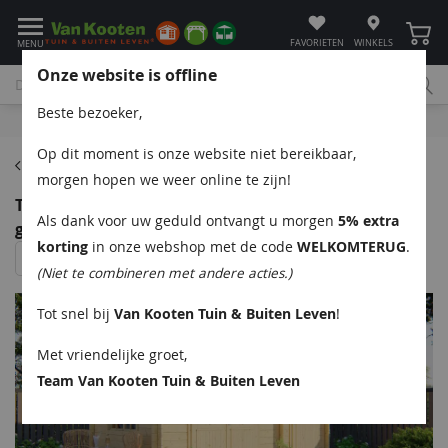
Winke
FAVORIETEN
WINKELS
MENU
Onze website is offline
Beste bezoeker,
Bel
App
Mail
Klantenservice
Op dit moment is onze website niet bereikbaar,
Blokhutten
morgen hopen we weer online te zijn!
Tuindeco Santander blokhut 300+150x300 cm vuren
Als dank voor uw geduld ontvangt u morgen
5% extra
groen geïmpregneerd
korting
in onze webshop met de code
WELKOMTERUG
.
(Niet te combineren met andere acties.)
Tot snel bij
Van Kooten Tuin & Buiten Leven
!
Met vriendelijke groet,
Team Van Kooten Tuin & Buiten Leven