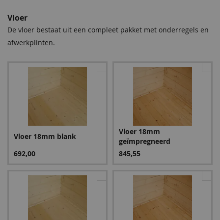
Vloer
De vloer bestaat uit een compleet pakket met onderregels en
afwerkplinten.
Hemelwater afvoer -
Hemelwater afvoer -
Dakdoorvoer rond HWA
Stadsuitloop incl. EPDM
PE Ø 63 mm met EPDM
flap
30cm
45,50
25,95
Vloer 18mm
Vloer 18mm blank
geïmpregneerd
692,00
845,55