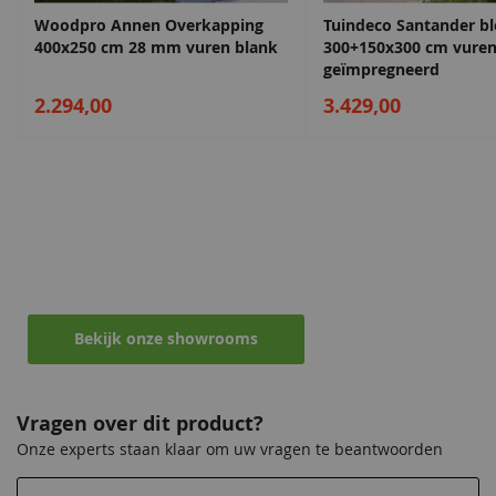
Sparregroen
Grachtengroen
Antiekgroen
Sparregroen
Hoogte
216 cm
Woodpro Annen Overkapping
Tuindeco Santander b
68,50
68,50
68,50
68,50
400x250 cm 28 mm vuren blank
300+150x300 cm vuren
geïmpregneerd
EAN code
8715815681024
2.294,00
3.429,00
Maak een afspraak in een van de vele
showrooms
Ontvang persoonlijk en vrijblijvend advies
Lavagrijs
Antiekgroen
Zilvergrijs
Lavagrijs
68,50
68,50
68,50
68,50
Bekijk onze showrooms
Vragen over dit product?
Onze experts staan klaar om uw vragen te beantwoorden