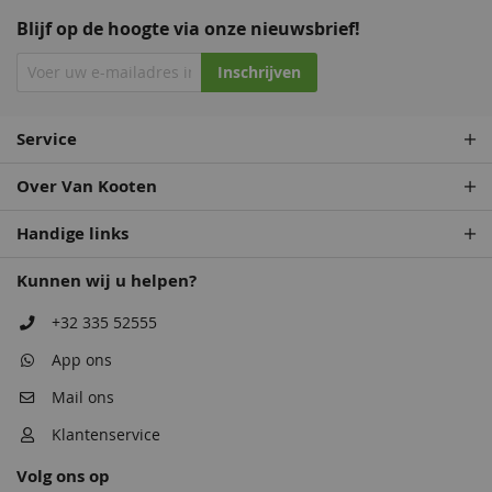
Blijf op de hoogte via onze nieuwsbrief!
Staalblauw
Zeeblauw
Patrolblauw
Staalblauw
Inschrijven
68,50
68,50
68,50
68,50
Service
Over Van Kooten
Handige links
Kunnen wij u helpen?
Antiekblauw
Patrolblauw
Monumentenblauw
Antiekblauw
+32 335 52555
68,50
68,50
68,50
68,50
App ons
Mail ons
Klantenservice
Volg ons op