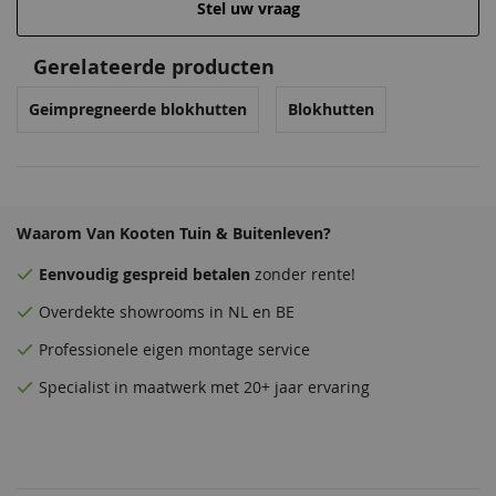
Stel uw vraag
Venstergrijs
Zilvergrijs
Donkergrijs
Venstergrijs
68,50
68,50
68,50
68,50
Gerelateerde producten
Geimpregneerde blokhutten
Blokhutten
Waarom Van Kooten Tuin & Buitenleven?
Eenvoudig
gespreid betalen
zonder rente!
Antraciet
Donkergrijs
Zeeblauw
Antraciet
Overdekte
showrooms
in NL en BE
68,50
68,50
68,50
68,50
Professionele eigen montage service
Specialist in maatwerk met 20+ jaar ervaring